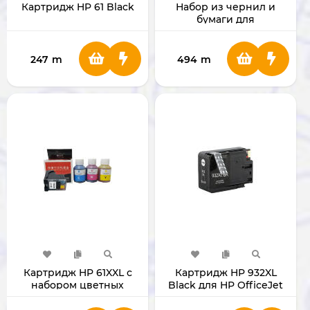
Картридж HP 61 Black
Набор из чернил и
бумаги для
фотопринтеров Canon
SELPHY CP
247
m
494
m
Картридж HP 61XXL с
Картридж HP 932XL
набором цветных
Black для HP OfficeJet
чернил
7110, 7510, 7610, 7612 ,6100,