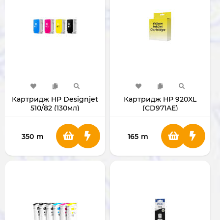
Картридж HP Designjet
Картридж HP 920XL
510/82 (130мл)
(CD971AE)
350
m
165
m