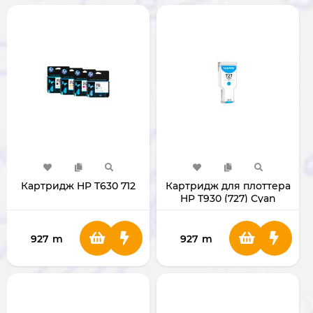
Картридж HP T630 712
Картридж для плоттера
HP T930 (727) Cyan
927
m
927
m