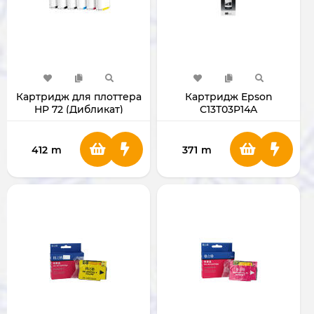
Картридж для плоттера
Картридж Epson
HP 72 (Дибликат)
C13T03P14A
412
m
371
m