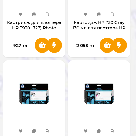
Картридж для плоттера
Картридж HP 730 Gray
HP T930 (727) Photo
130 мл для плоттера HP
Black
DesignJet T1700
927
m
2 058
m