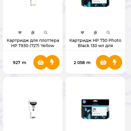
Картридж для плоттера
Картридж HP 730 Photo
HP T930 (727) Yellow
Black 130 мл для
плоттера HP DesignJet
T1700
927
m
2 058
m