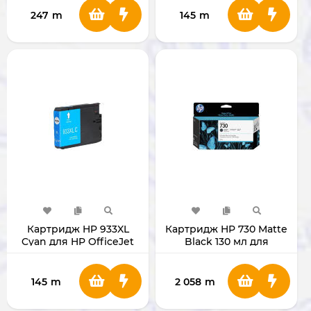
6600, 6700.
247
m
145
m
Картридж HP 933XL
Картридж HP 730 Matte
Cyan для HP OfficeJet
Black 130 мл для
7110, 7510, 7610, 7612 ,6100,
плоттера HP DesignJet
6600, 6700
T1700
145
m
2 058
m