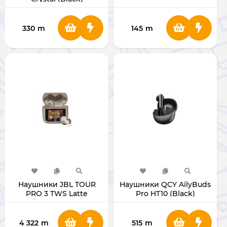
330
m
145
m
Наушники JBL TOUR
Наушники QCY AilyBuds
PRO 3 TWS Latte
Pro HT10 (Black)
4 322
m
515
m