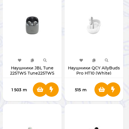
Наушники JBL Tune
Наушники QCY AilyBuds
225TWS Tune225TWS
Pro HT10 (White)
1 503
m
515
m