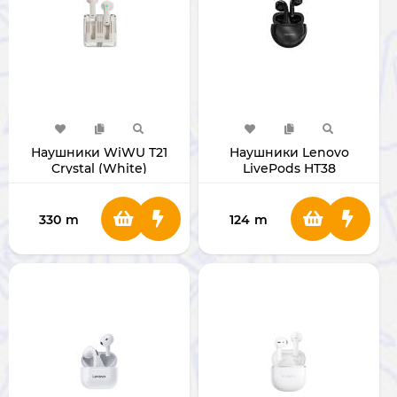
Наушники WiWU T21
Наушники Lenovo
Crystal (White)
LivePods HT38
330
m
124
m