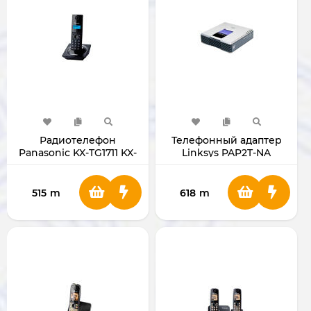
Радиотелефон
Телефонный адаптер
Panasonic KX-TG1711 KX-
Linksys PAP2T-NA
TG1711UAB
515
m
618
m