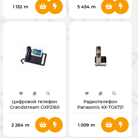
1 132
m
5 454
m
Цифровой телефон
Радиотелефон
Grandstream GXP2160
Panasonic KX-TG6721
GXP2160
2 264
m
1 009
m