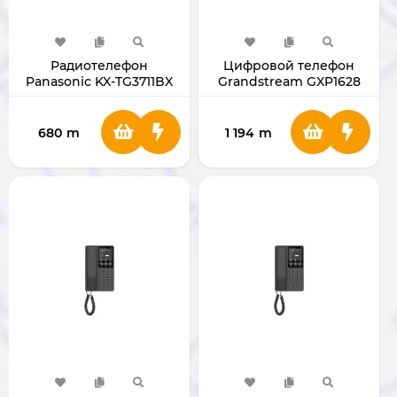
Радиотелефон
Цифровой телефон
Panasonic KX-TG3711BX
Grandstream GXP1628
GXP1628
680
m
1 194
m