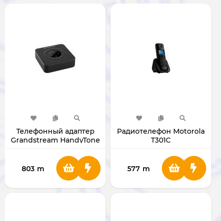
Телефонный адаптер
Радиотелефон Motorola
Grandstream HandyTone
T301C
801 HT801
803
m
577
m