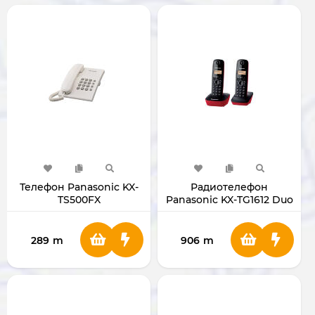
Телефон Panasonic KX-
Радиотелефон
TS500FX
Panasonic KX-TG1612 Duo
289
m
906
m