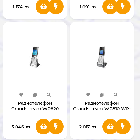
1 174
m
1 091
m
Радиотелефон
Радиотелефон
Grandstream WP820
Grandstream WP810 WP-
WP-820
810
3 046
m
2 017
m