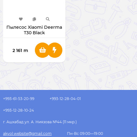
Пылесос Xiaomi Deerma
T30 Black
2 161
m
+993-61-53-20-99
+993-12-28-04-01
+993-12-28-10-24
г. Ашхабад ул. А. Ниязова №44 (11 мкр.)
akyol.website@gmail.com
Пн-Вс 09:00—19:00