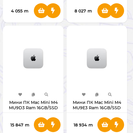
5825U
4 055
m
8 027
m
Мини ПК Mac Mini M4
Мини ПК Mac Mini M4
MU9D3 Ram 16GB/SSD
MU9E3 Ram 16GB/SSD
256GB Silver
512GB Silver
15 847
m
18 934
m