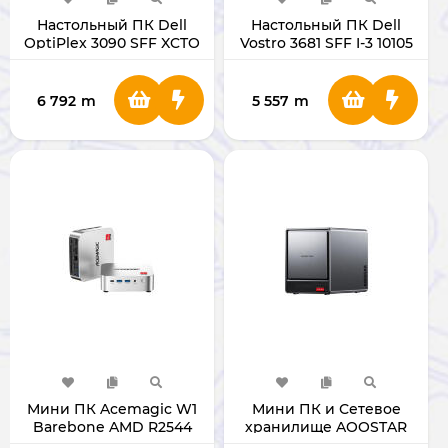
Настольный ПК Dell
Настольный ПК Dell
OptiPlex 3090 SFF XCTO
Vostro 3681 SFF I-3 10105
I-5 10505 RAM 4GB/HDD
RAM 4GB/HDD 1TB
1TB
6 792
m
5 557
m
Мини ПК Acemagic W1
Мини ПК и Сетевое
Barebone AMD R2544
хранилище AOOSTAR
NoRAM NoSSD
WTR Pro AMD Ryzen 7