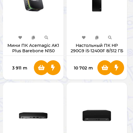
Мини ПК Acemagic AK1
Настольный ПК HP
Plus Barebone N150
290G9 i5-12400F 8/512 ГБ
NoRAM NoSSD
VGA1ГБ
3 911
m
10 702
m