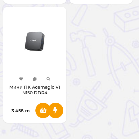
Мини ПК Acemagic V1
N150 DDR4
3 458
m