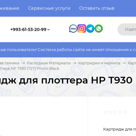
уживание
Сервисные услуги
Оставить отзыв
+993-61-53-20-99
ли! Система работы сайта не имеет отношения к системе работы
я техника
Расходные Материалы
Картриджи и чернила
Кар
тера HP T930 (727) Photo Black
дж для плоттера HP T930 (
Картридж для пл