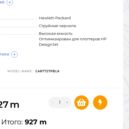
ИЕ
Hewlett-Packard
Струйные чернила
Высокая емкость
Оптимизирован для плоттеров HP
DesignJet
СТИКИ
MODEL-NAME:
CART727PBLK
27
m
-
+
Итого:
927 m