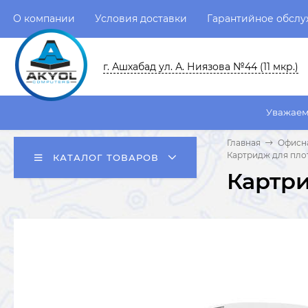
О компании
Условия доставки
Гарантийное обсл
г. Ашхабад ул. А. Ниязова №44 (11 мкр.)
Уважаемые пользовате
Главная
Офисна
Картридж для плот
КАТАЛОГ ТОВАРОВ
Картри