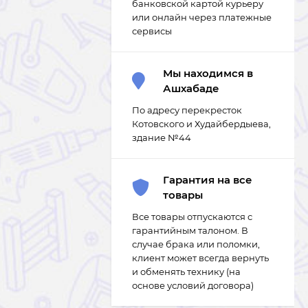
банковской картой курьеру
или онлайн через платежные
сервисы
Мы находимся в
Ашхабаде
По адресу перекресток
Котовского и Худайбердыева,
здание №44
Гарантия на все
товары
Все товары отпускаются с
гарантийным талоном. В
случае брака или поломки,
клиент может всегда вернуть
и обменять технику (на
основе условий договора)