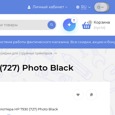
Личный кабинет
RU
?
Корзина
0
(пусто)
 фактического магазина. Все скидки, акции и бонусы действуют
триджи для струйных принтеров
727) Photo Black
оттера HP T930 (727) Photo Black