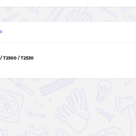
0
 T2500 / T2530