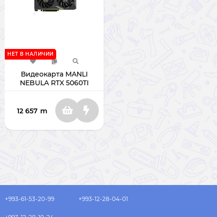
НЕТ В НАЛИЧИИ
Видеокарта MANLI
NEBULA RTX 5060TI
TWIN 16GB 128BIT
GDDR7
12 657
m
+993-61-53-20-99
+993-12-28-04-01