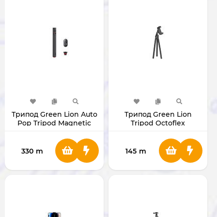
Трипод Green Lion Auto
Трипод Green Lion
Pop Tripod Magnetic
Tripod Octoflex
Remote
330
m
145
m