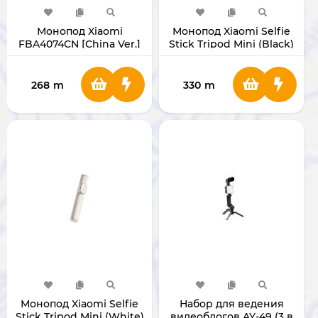
Монопод Xiaomi
Монопод Xiaomi Selfie
FBA4074CN [China Ver.]
Stick Tripod Mini (Black)
268
m
330
m
Монопод Xiaomi Selfie
Набор для ведения
Stick Tripod Mini (White)
видеоблогов AY-49 (3 в