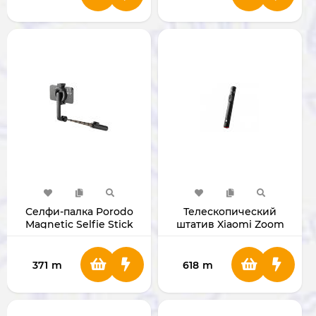
Селфи-палка Porodo
Телескопический
Magnetic Selfie Stick
штатив Xiaomi Zoom
Tripod PDMGS64BK
Floor BHR8839CN [China
Ver.]
371
m
618
m