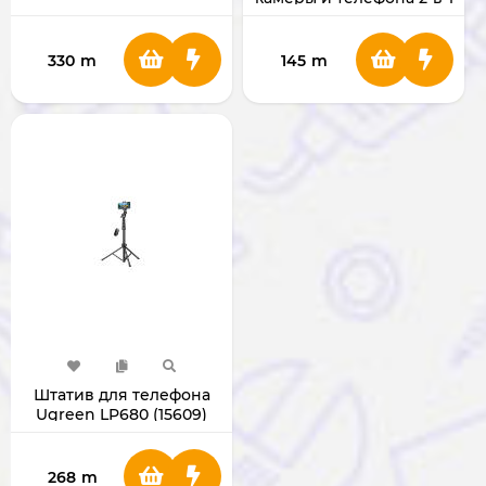
330
m
145
m
Штатив для телефона
Ugreen LP680 (15609)
268
m