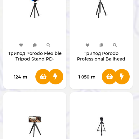
Трипод Porodo Flexible
Трипод Porodo
Tripod Stand PD-
Professional Ballhead
TRPSPH-BK
PD-TRPBAL-BK
124
m
1 050
m