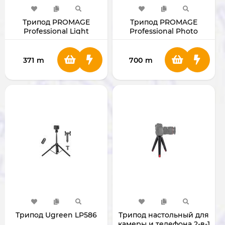
Трипод PROMAGE
Трипод PROMAGE
Professional Light
Professional Photo
Weight Tripod
Tripod
371
m
700
m
Трипод Ugreen LP586
Трипод настольный для
камеры и телефона 2-в-1