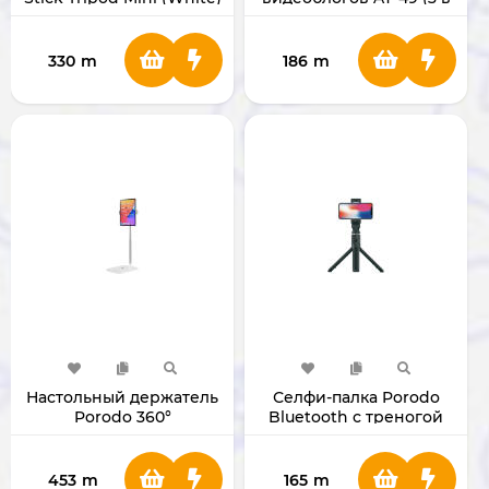
1)
330
m
186
m
Настольный держатель
Селфи-палка Porodo
Porodo 360°
Bluetooth с треногой
Multifunctional
PDUBTSV3BK
PDFSX10WH
453
m
165
m