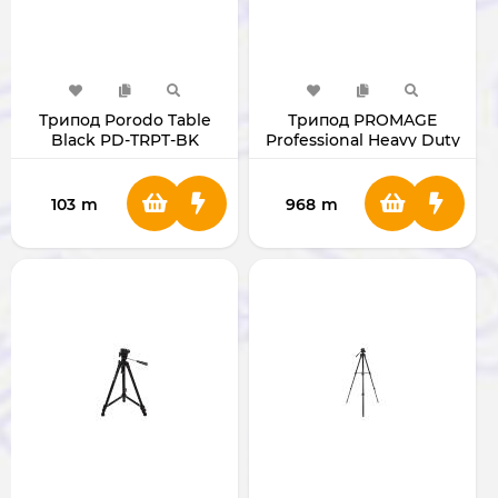
Трипод Porodo Table
Трипод PROMAGE
Black PD-TRPT-BK
Professional Heavy Duty
Tripod
103
m
968
m