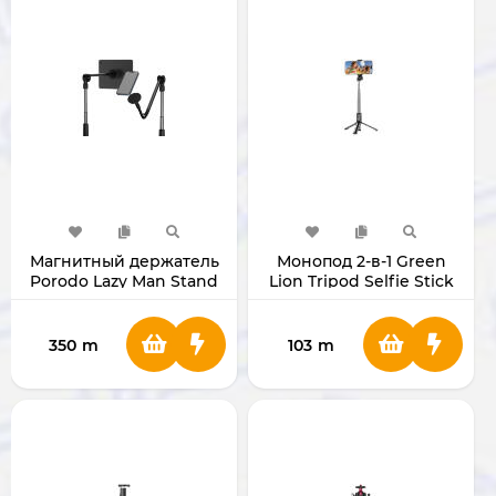
Магнитный держатель
Монопод 2-в-1 Green
Porodo Lazy Man Stand
Lion Tripod Selfie Stick
Magnetic PD-LMGS92-BK
Black
350
m
103
m