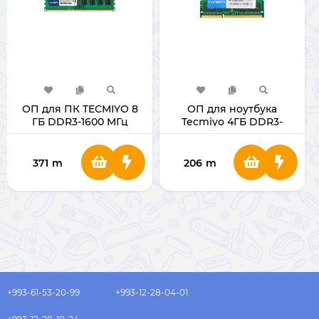
ОП для ПК TECMIYO 8
ОП для ноутбука
ГБ DDR3-1600 МГц
Tecmiyo 4ГБ DDR3-
1600МГц
371
m
206
m
+993-61-53-20-99
+993-12-28-04-01