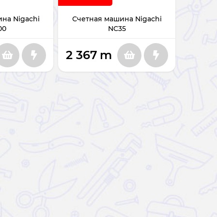
на Nigachi
Счетная машина Nigachi
00
NC35
2 367
m