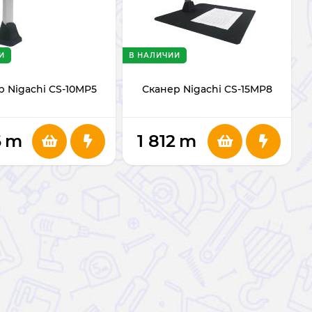
И
В НАЛИЧИИ
р Nigachi CS-10MP5
Сканер Nigachi CS-15MP8
6
m
1 812
m