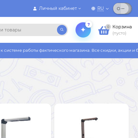
Личный кабинет
RU
?
Корзина
0
(пусто)
боты фактического магазина. Все скидки, акции и бонусы дейст