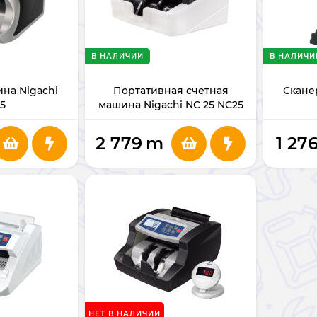
В НАЛИЧИИ
В НАЛИЧИ
на Nigachi
Портативная счетная
Скане
5
машина Nigachi NC 25 NC25
2 779
m
1 27
НЕТ В НАЛИЧИИ