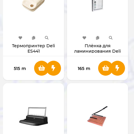
Термопринтер Deli
Плёнка для
ES441
ламинирования Deli
E3817
515
m
165
m