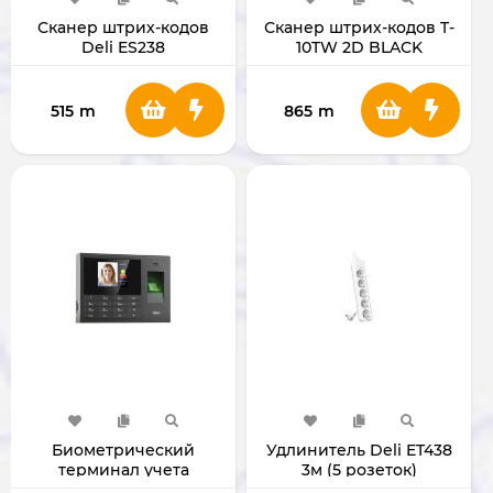
Сканер штрих-кодов
Сканер штрих-кодов T-
Deli ES238
10TW 2D BLACK
515
m
865
m
Биометрический
Удлинитель Deli ET438
терминал учета
3м (5 розеток)
времени Deli E3765