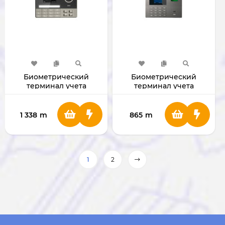
Биометрический
Биометрический
терминал учета
терминал учета
времени Deli S171
времени Deli S161
1 338
m
865
m
1
2