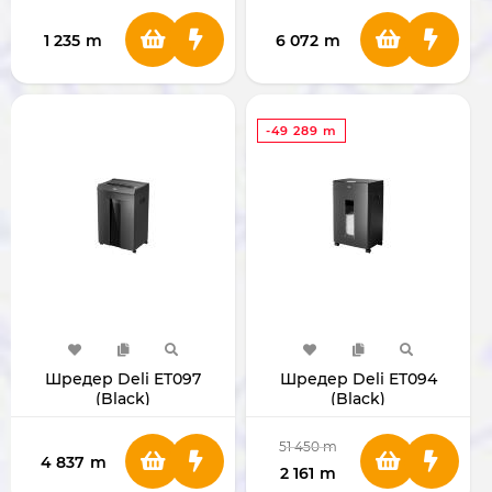
1 235
m
6 072
m
-49 289 m
Шредер Deli ET097
Шредер Deli ET094
(Black)
(Black)
51 450
m
4 837
m
2 161
m