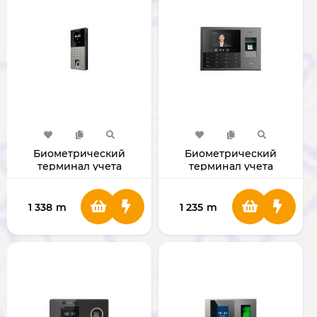
Биометрический
Биометрический
терминал учета
терминал учета
времени Deli S602
времени Deli S172
1 338
m
1 235
m