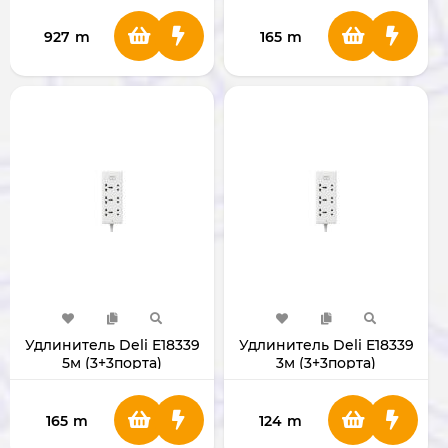
927
m
165
m
Удлинитель Deli E18339
Удлинитель Deli E18339
5м (3+3порта)
3м (3+3порта)
165
m
124
m