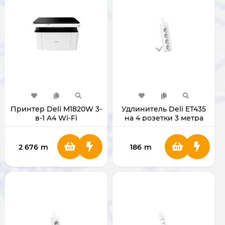
Принтер Deli M1820W 3-
Удлинитель Deli ET435
в-1 A4 Wi-Fi
на 4 розетки 3 метра
2 676
m
186
m