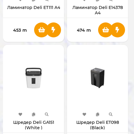
Ламинатор Deli ET111 A4
Ламинатор Deli E14378
A4
453
m
474
m
Шредер Deli GA151
Шредер Deli ET098
(White )
(Black)