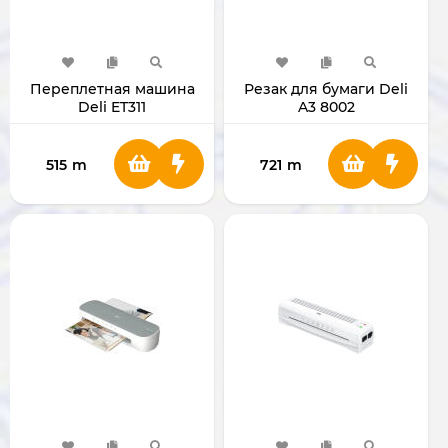
Переплетная машина
Резак для бумаги Deli
Deli ET311
A3 8002
515
m
721
m