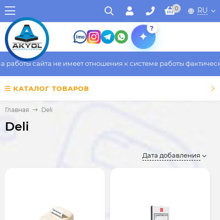
0
RU
?
оты сайта не имеет отношения к системе работы фактического м
КАТАЛОГ ТОВАРОВ
Главная
Deli
Deli
Дата добавления