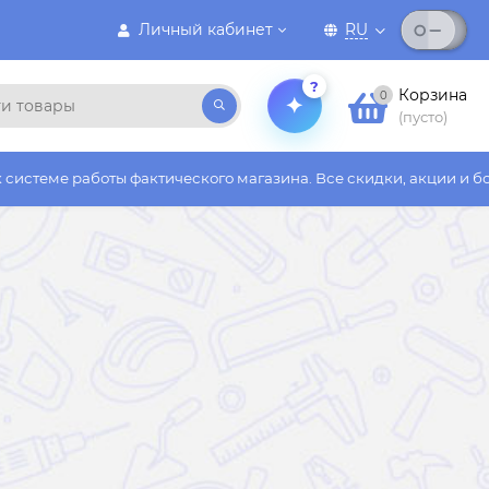
Личный кабинет
RU
?
Корзина
0
(пусто)
ы фактического магазина. Все скидки, акции и бонусы действую