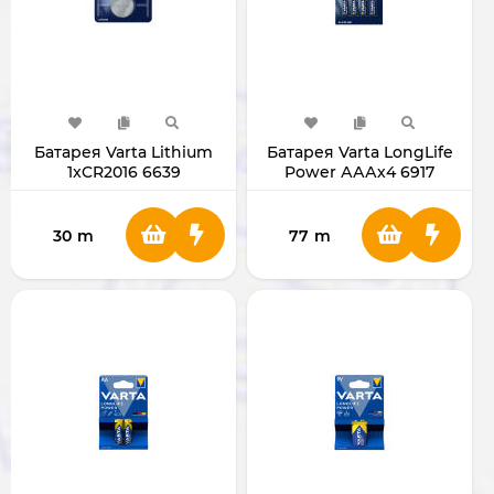
Батарея Varta Lithium
Батарея Varta LongLife
1xCR2016 6639
Power АААх4 6917
30
m
77
m