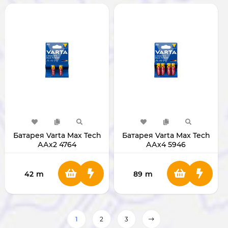
Батарея Varta Max Tech
Батарея Varta Max Tech
ААх2 4764
ААх4 5946
42
m
89
m
1
2
3