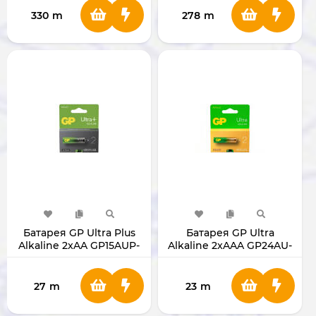
330
m
278
m
Батарея GP Ultra Plus
Батарея GP Ultra
Alkaline 2xAA GP15AUP-
Alkaline 2xAAA GP24AU-
2UE2
2UE2
27
m
23
m