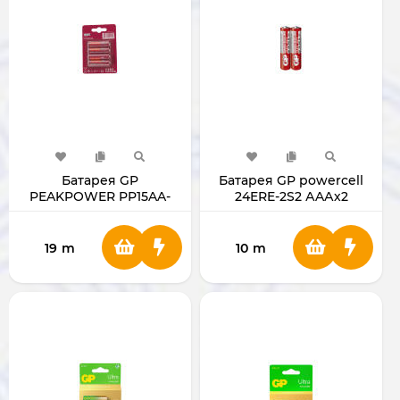
Батарея GP
Батарея GP powercell
PEAKPOWER PP15AA-
24ERE-2S2 АAАх2
2U4 4xAA [PP15PP-2U4]
19
m
10
m