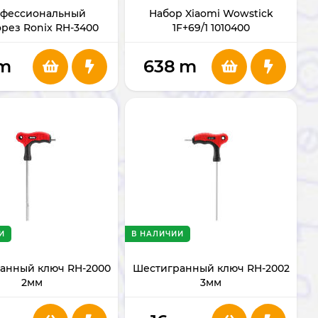
фессиональный
Набор Xiaomi Wowstick
орез Ronix RH-3400
1F+69/1 1010400
m
638
m
И
В НАЛИЧИИ
анный ключ RH-2000
Шестигранный ключ RH-2002
2мм
3мм