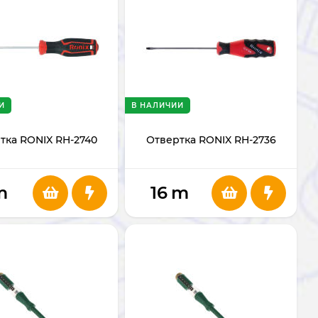
И
В НАЛИЧИИ
тка RONIX RH-2740
Отвертка RONIX RH-2736
m
16
m