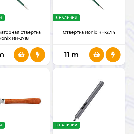
И
В НАЛИЧИИ
аторная отвертка
Отвертка Ronix RH-2714
Ronix RH-2718
m
11
m
И
В НАЛИЧИИ