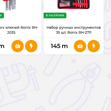
И
В НАЛИЧИИ
orx ключей Ronix RH-
Набор ручных инструментов
2035
35 шт. Ronix RH-2711
m
145
m