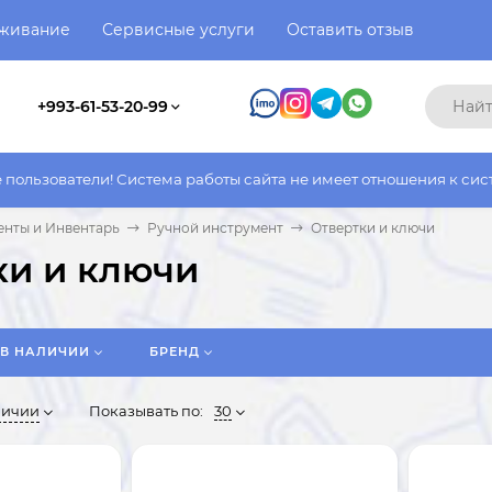
уживание
Сервисные услуги
Оставить отзыв
+993-61-53-20-99
а работы сайта не имеет отношения к системе работы фактическ
енты и Инвентарь
Ручной инструмент
Отвертки и ключи
ки и ключи
В НАЛИЧИИ
БРЕНД
личии
Показывать по:
30