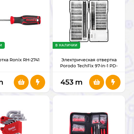
И
В НАЛИЧИИ
тка Ronix RH-2741
Электрическая отвертка
Porodo TechFix 97-in-1 PD-
GTE970-BK
m
453
m