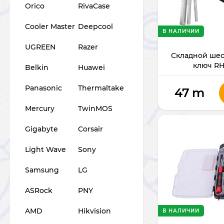
Orico
RivaCase
Cooler Master
Deepcool
В НАЛИЧИИ
UGREEN
Razer
Складной ше
ключ RH
Belkin
Huawei
Panasonic
Thermaltake
47
m
Mercury
TwinMOS
Gigabyte
Corsair
Light Wave
Sony
Samsung
LG
ASRock
PNY
AMD
Hikvision
В НАЛИЧИИ