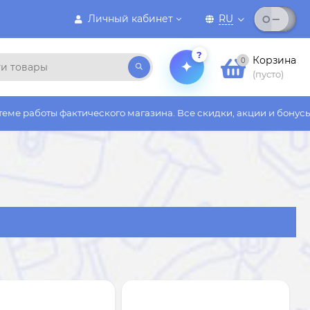
Личный кабинет
RU
?
Корзина
0
(пусто)
ого магазина. Все скидки, акции и бонусы действуют только на