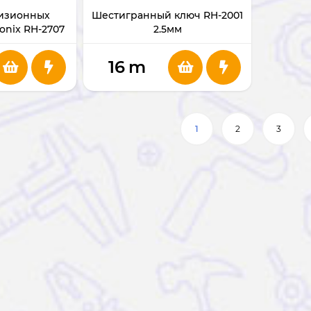
изионных
Шестигранный ключ RH-2001
onix RH-2707
2.5мм
16
m
1
2
3