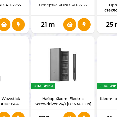
IX RH-2735
Отвертка RONIX RH-2755
Про
стекл
21
m
25
В НАЛИЧИИ
В НАЛИЧИ
i Wowstick
Набор Xiaomi Electric
Шестигр
KU01010304
Screwdriver 24/1 [DZN4021CN]