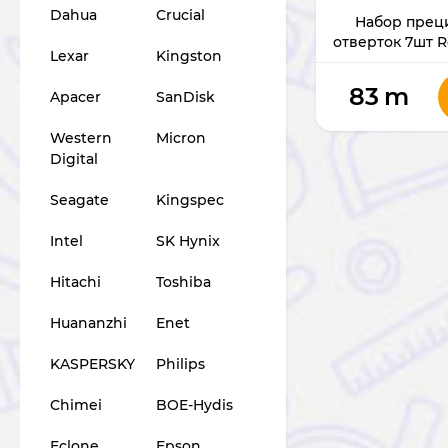
Dahua
Crucial
Набор прец
отверток 7шт R
Lexar
Kingston
83
m
Apacer
SanDisk
Western
Micron
Digital
Seagate
Kingspec
Intel
SK Hynix
Hitachi
Toshiba
Huananzhi
Enet
KASPERSKY
Philips
Chimei
BOE-Hydis
Eclone
Epson