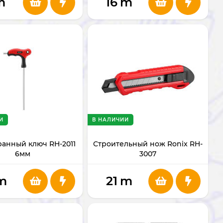
m
16
m
И
В НАЛИЧИИ
анный ключ RH-2011
Строительный нож Ronix RH-
6мм
3007
m
21
m