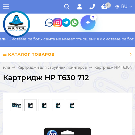
0
RU
?
! Система работы сайта не имеет отношения к системе работы ф
КАТАЛОГ ТОВАРОВ
рнила
Картриджи для струйных принтеров
Картридж HP T630 71
Картридж HP T630 712