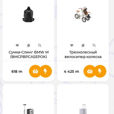
Сумка-Слинг BMW M
Трехколесный
(BMCPBPCASEPOK)
велосипед-коляска
AMHAPI Panni-Omocar
618
m
4 425
m