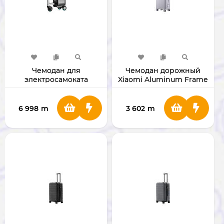
Чемодан для
Чемодан дорожный
электросамоката
Xiaomi Aluminum Frame
Airwheel SE3SL
(Silver)
6 998
m
3 602
m