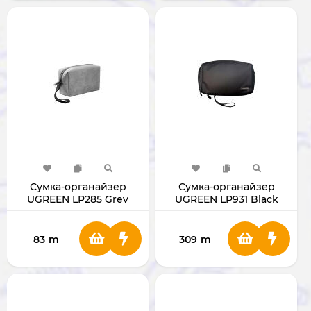
Сумка-органайзер
Сумка-органайзер
UGREEN LP285 Grey
UGREEN LP931 Black
80520
65554
83
m
309
m