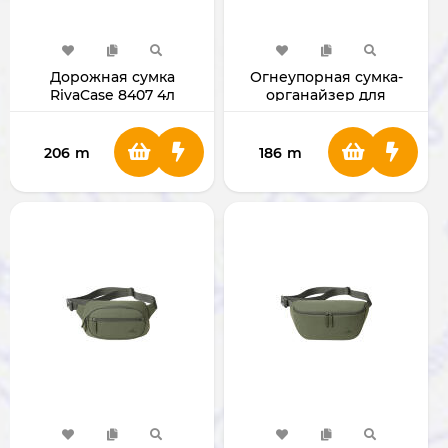
Дорожная сумка
Огнеупорная сумка-
RivaCase 8407 4л
органайзер для
документов со
встроенным кодовым
замком (черная)
206
m
186
m