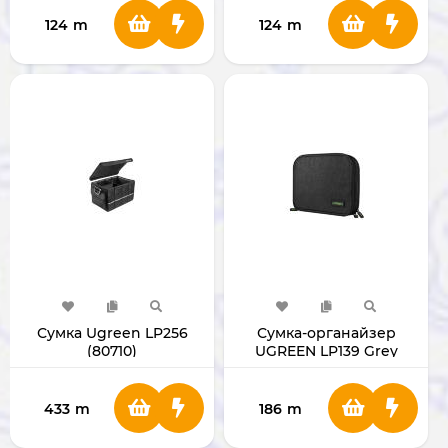
124
m
124
m
Сумка Ugreen LP256
Сумка-органайзер
(80710)
UGREEN LP139 Grey
50147
433
m
186
m