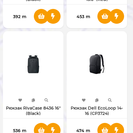
392
m
453
m
Рюкзак RivaCase 8436 16"
Рюкзак Dell EcoLoop 14-
(Black)
16 (CP3724)
536
m
474
m