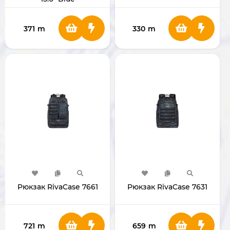
371
m
330
m
Рюкзак RivaCase 7661
Рюкзак RivaCase 7631
721
m
659
m