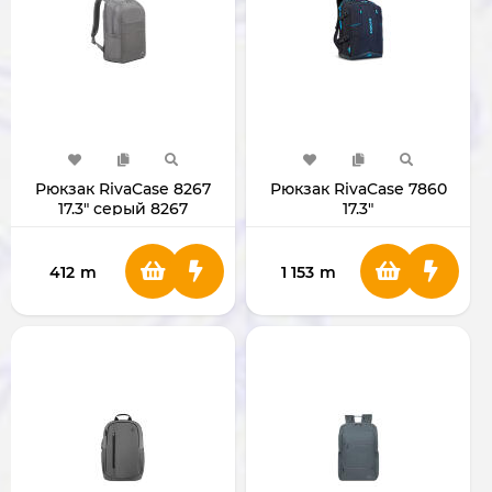
Рюкзак RivaCase 8267
Рюкзак RivaCase 7860
17.3" серый 8267
17.3"
412
m
1 153
m