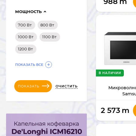
988
m
МОЩНОСТЬ
700 Вт
800 Вт
1000 Вт
1100 Вт
1200 Вт
ПОКАЗАТЬ ВСЕ
В НАЛИЧИИ
ОЧИСТИТЬ
ПОКАЗАТЬ
Микроволно
Sams
MWAVEMG30T
2 573
m