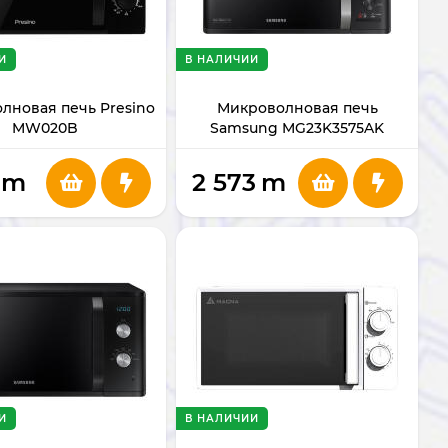
И
В НАЛИЧИИ
лновая печь Presino
Микроволновая печь
MW020B
Samsung MG23K3575AK
m
2 573
m
И
В НАЛИЧИИ