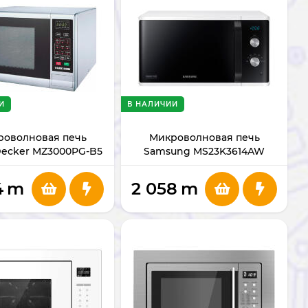
И
В НАЛИЧИИ
роволновая печь
Микроволновая печь
Decker MZ3000PG-B5
Samsung MS23K3614AW
(White)
4
m
2 058
m