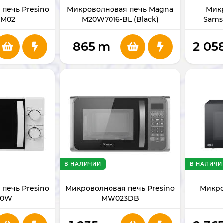
печь Presino
Микроволновая печь Magna
Мик
M02
M20W7016-BL (Black)
Sams
865
m
2 05
В НАЛИЧИИ
В НАЛИЧИ
печь Presino
Микроволновая печь Presino
Микро
20W
MW023DB