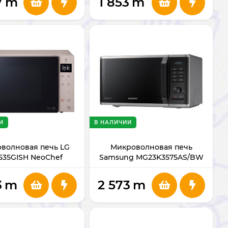
7
m
1 853
m
И
В НАЛИЧИИ
волновая печь LG
Микроволновая печь
535GISH NeoChef
Samsung MG23K3575AS/BW
3
m
2 573
m