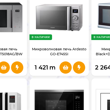
В НАЛИЧИИ
В НАЛИЧИ
вая печь
Микроволновая печь Ardesto
Мик
T5018AG/BW
GO-E745SI
Black+
1 421
m
2 26