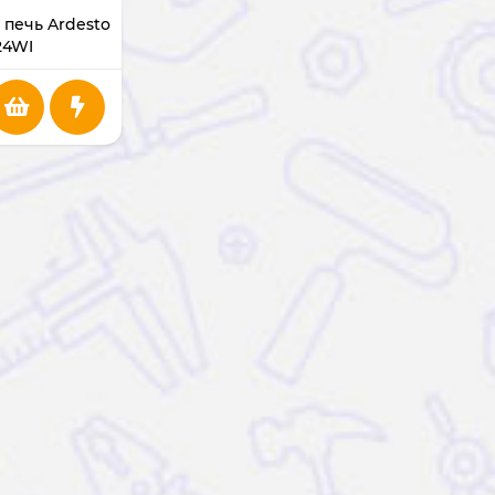
печь Ardesto
24WI