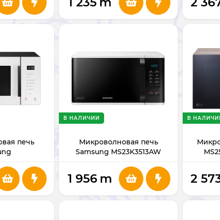
1 235
m
2 36
В НАЛИЧИИ
В НАЛИЧИ
вая печь
Микроволновая печь
Микро
ung
Samsung MS23K3513AW
MS2
5018AGBW
(White)
1 956
m
2 57