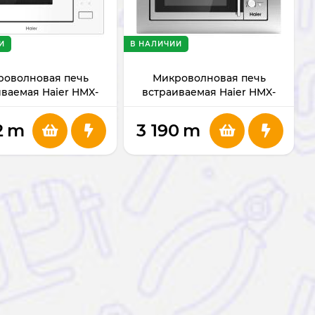
И
В НАЛИЧИИ
роволновая печь
Микроволновая печь
ваемая Haier HMX-
встраиваемая Haier HMX-
BTG259W
BDG259LX
2
m
3 190
m