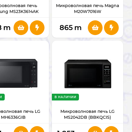
роволновая печь
Микроволновая печь Magna
ung MS23K3614AK
M20W7016W
8
m
865
m
И
В НАЛИЧИИ
волновая печь LG
Микроволновая печь LG
MH6336GIB
MS2042DB (BBKQCIS)