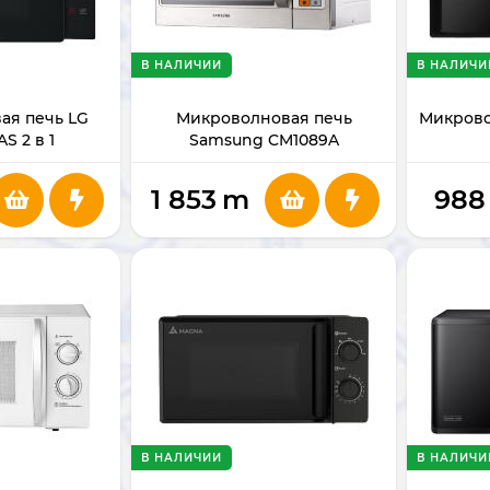
В НАЛИЧИИ
В НАЛИЧИ
ая печь LG
Микроволновая печь
Микрово
S 2 в 1
Samsung CM1089A
1 853
m
988
В НАЛИЧИИ
В НАЛИЧИ