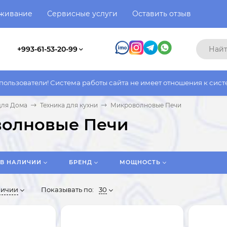
уживание
Сервисные услуги
Оставить отзыв
+993-61-53-20-99
 работы сайта не имеет отношения к системе работы фактическо
для Дома
Техника для кухни
Микроволновые Печи
олновые Печи
В НАЛИЧИИ
БРЕНД
МОЩНОСТЬ
личии
Показывать по:
30