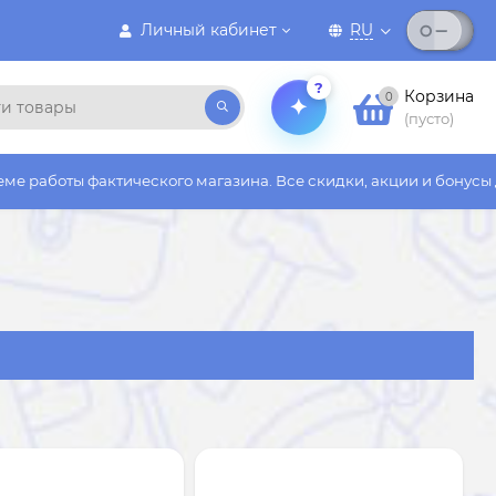
Личный кабинет
RU
?
Корзина
0
(пусто)
го магазина. Все скидки, акции и бонусы действуют только на 