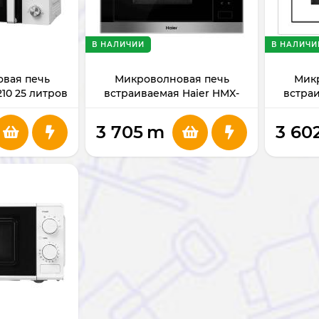
В НАЛИЧИИ
В НАЛИЧИ
вая печь
Микроволновая печь
Мик
0 25 литров
встраиваемая Haier HMX-
встраи
 Вт
BTG259X
3 705
m
3 60