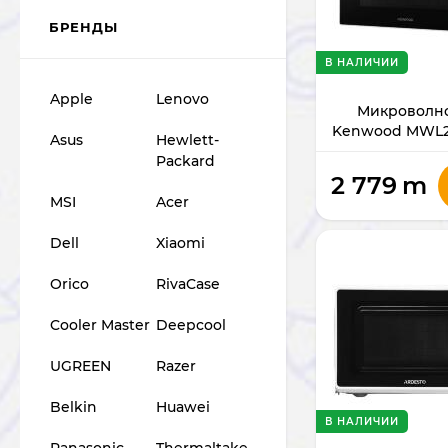
БРЕНДЫ
В НАЛИЧИИ
Apple
Lenovo
Микроволно
Kenwood MWL21
Asus
Hewlett-
1000
Packard
2 779
m
MSI
Acer
Dell
Xiaomi
Orico
RivaCase
Cooler Master
Deepcool
UGREEN
Razer
Belkin
Huawei
В НАЛИЧИИ
Panasonic
Thermaltake