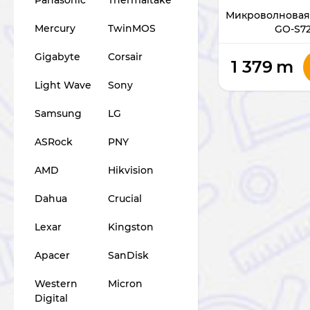
Микроволновая 
Mercury
TwinMOS
GO-S7
Gigabyte
Corsair
1 379
m
Light Wave
Sony
Samsung
LG
ASRock
PNY
AMD
Hikvision
Dahua
Crucial
Lexar
Kingston
Apacer
SanDisk
Western
Micron
Digital