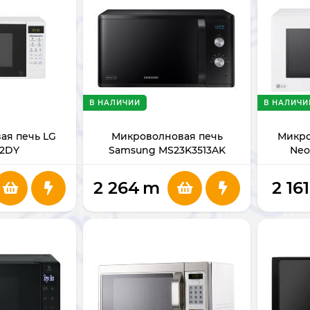
В НАЛИЧИИ
В НАЛИЧИ
ая печь LG
Микроволновая печь
Микро
2DY
Samsung MS23K3513AK
Neo
2 264
m
2 161