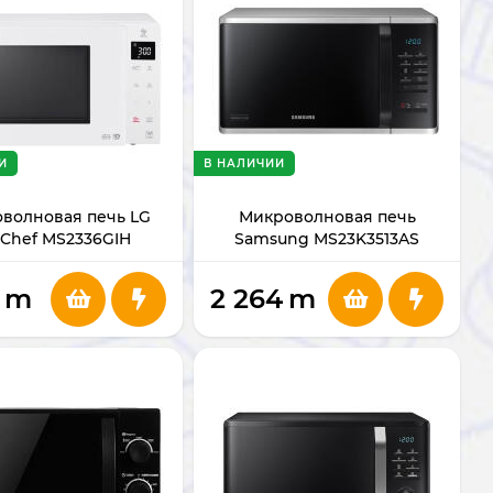
И
В НАЛИЧИИ
волновая печь LG
Микроволновая печь
Chef MS2336GIH
Samsung MS23K3513AS
m
2 264
m