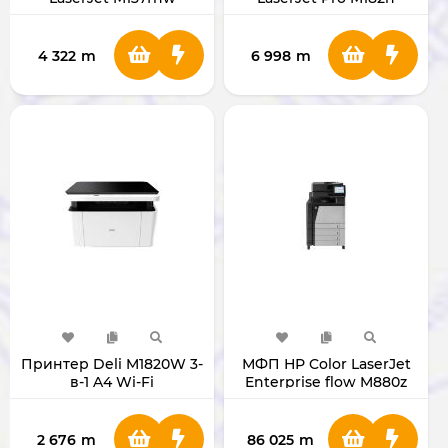
7KW54A
4 322
m
6 998
m
Принтер Deli M1820W 3-
МФП НР Color LaserJet
в-1 A4 Wi-Fi
Enterprise flow M880z
А3 [A2W75A]
2 676
m
86 025
m