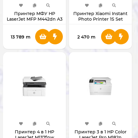
Принтер МФУ HP
Принтер Xiaomi Instant
LaserJet MFP M442dn A3
Photo Printer 1S Set
[CART W1335A]
(White)
13 789
m
2 470
m
Принтер 4 в 1 HP
Принтер 3 в 1 HP Color
LaserJet M137fnw
LaserJet Pro M182n