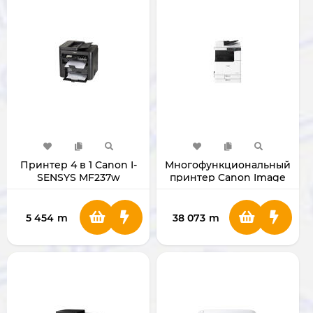
Принтер 4 в 1 Canon I-
Многофункциональный
SENSYS MF237w
принтер Canon Image
MF237W
Runner С3326i [C-EXV-65]
без картриджа
5 454
m
38 073
m