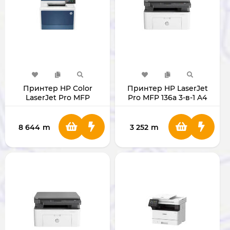
Принтер HP Color
Принтер HP LaserJet
LaserJet Pro MFP
Pro MFP 136a 3-в-1 A4
4303dw 3-в-1 A4 [CART
[CART W1360A]
230A W2300/01/02/03]
8 644
m
3 252
m