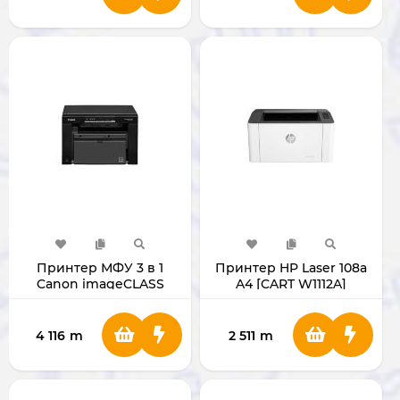
Принтер МФУ 3 в 1
Принтер HP Laser 108a
Canon imageCLASS
A4 [CART W1112A]
MF3010 A4
(Сканер+Копир) Cart725
4 116
m
2 511
m