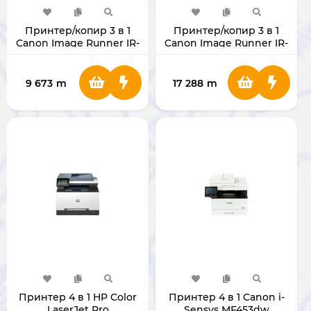
Принтер/копир 3 в 1
Принтер/копир 3 в 1
Canon Image Runner IR-
Canon Image Runner IR-
2224 A3 [EXV-42]
2425 Без ADF [EXV-60]
без картриджа
9 673
m
17 288
m
Принтер 4 в 1 HP Color
Принтер 4 в 1 Canon i-
LaserJet Pro
Sensys MF453dw