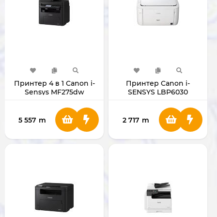
Принтер 4 в 1 Canon i-
Принтер Canon i-
Sensys MF275dw
SENSYS LBP6030
5 557
m
2 717
m