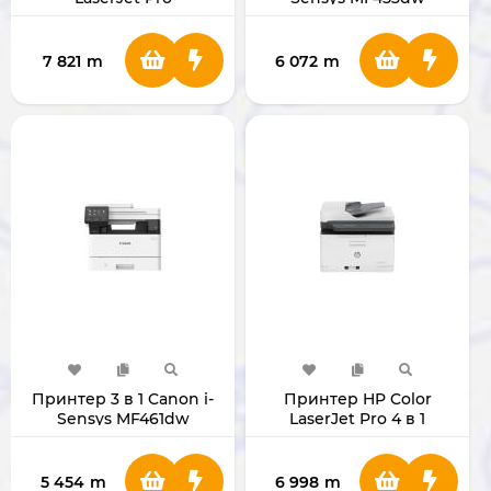
MFP3303FDW (499M8A)
7 821
m
6 072
m
Принтер 3 в 1 Canon i-
Принтер HP Color
Sensys MF461dw
LaserJet Pro 4 в 1
MFP179FNW
5 454
m
6 998
m