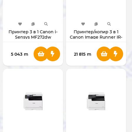
Принтер 3 в 1 Canon i-
Принтер/копир 3 в 1
Sensys MF272dw
Canon Image Runner IR-
2425i c ADF [EXV-60] без
картриджа
5 043
m
21 815
m