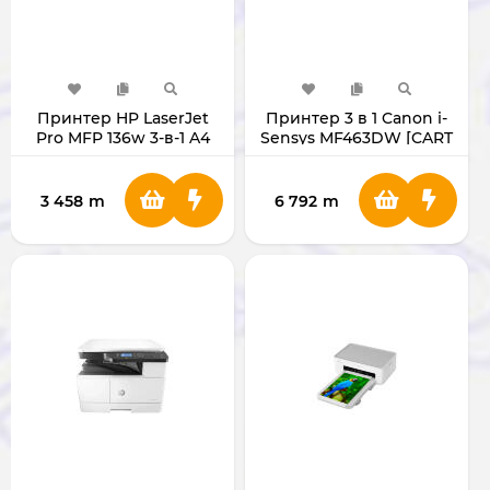
Принтер HP LaserJet
Принтер 3 в 1 Canon i-
Pro MFP 136w 3-в-1 A4
Sensys MF463DW [CART
Wifi [CART W1360A]
070]
3 458
m
6 792
m