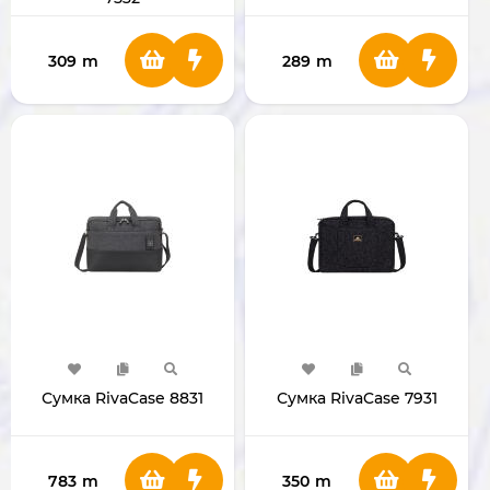
309
m
289
m
Сумка RivaCase 8831
Сумка RivaCase 7931
783
m
350
m