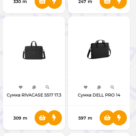
330
m
247
m
Сумка RIVACASE 5517 17.3
Сумка DELL PRO 14
309
m
597
m