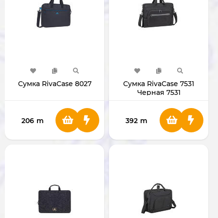
Сумка RivaCase 8027
Сумка RivaCase 7531
Черная 7531
206
m
392
m