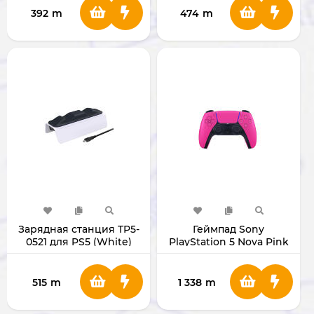
392
m
474
m
Зарядная станция TP5-
Геймпад Sony
0521 для PS5 (White)
PlayStation 5 Nova Pink
(Original)
515
m
1 338
m