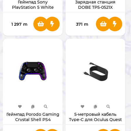
Геймпад Sony
Зарядная станция
PlayStation 5 White
DOBE TP5-0521X
(Original)
1 297
m
371
m
Геймпад Porodo Gaming
5-метровый кабель
Crystal Shell PS4
Type-C для Oculus Quest
PDX629-BK
3