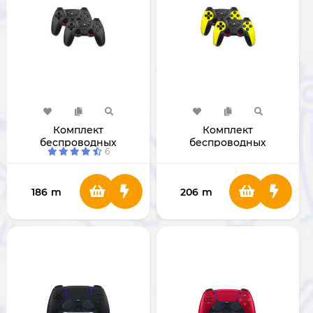
Комплект
Комплект
беспроводных
беспроводных
6
контроллеров (Black)
контроллеров (Yellow)
186
m
206
m