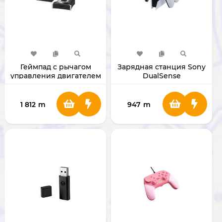
Геймпад c рычагом
Зарядная станция Sony
управления двигателем
DualSense
PXN-2119 Pro
1 812
m
947
m