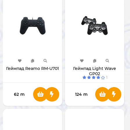
Геймпад Reamo RM-U701
Геймпад Light Wave
GP02
1
62
m
124
m