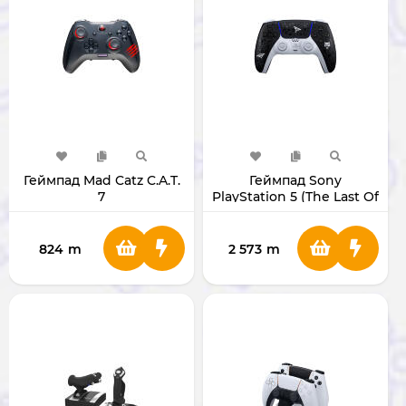
Геймпад Mad Catz C.A.T.
Геймпад Sony
7
PlayStation 5 (The Last Of
Us Limited Edition)
824
m
2 573
m