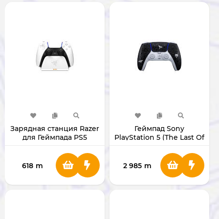
Зарядная станция Razer
Геймпад Sony
для Геймпада PS5
PlayStation 5 (The Last Of
(White)
Us 2 Limited Edition)
618
m
2 985
m