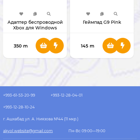
Адаптер беспроводной
Геймпад G9 Pink
Xbox для Windows
350
m
145
m
+993-61-53-20-99
+993-12-28-04-01
+993-12-28-10-24
г. Ашхабад ул. А. Ниязова №44 (11 мкр.)
akyol.website@gmail.com
Пн-Вс 09:00—19:00