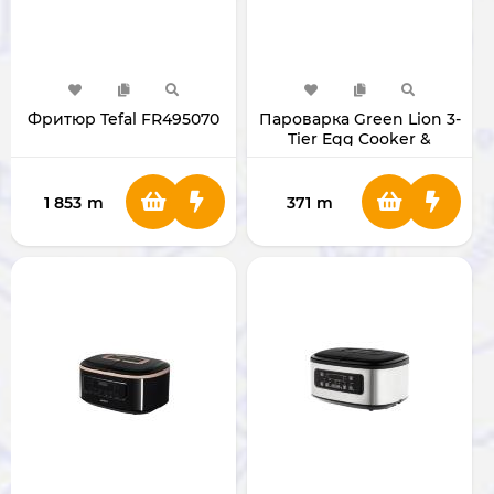
Фритюр Tefal FR495070
Пароварка Green Lion 3-
Tier Egg Cooker &
Vegetable Steamer
[GN3TREGGCKGY]
1 853
m
371
m