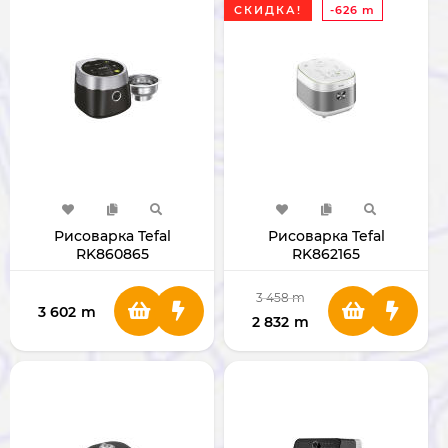
СКИДКА!
-626 m
Рисоварка Tefal
Рисоварка Tefal
RK860865
RK862165
3 458
m
3 602
m
2 832
m