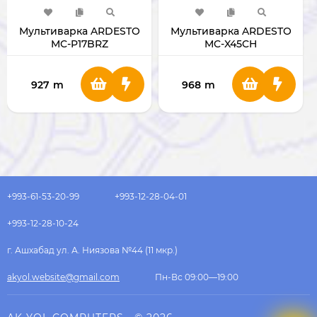
Мультиварка ARDESTO
Мультиварка ARDESTO
MC-P17BRZ
MC-X45CH
927
m
968
m
+993-61-53-20-99
+993-12-28-04-01
+993-12-28-10-24
г. Ашхабад ул. А. Ниязова №44 (11 мкр.)
akyol.website@gmail.com
Пн-Вс 09:00—19:00