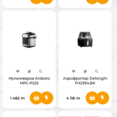
Мультиварка Ardesto
Аэрофритюр Delonghi
MPC-P225
FH2394.BK
1 482
m
4 116
m