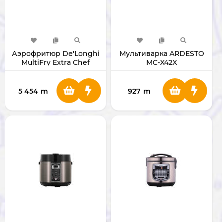
Аэрофритюр De'Longhi
Мультиварка ARDESTO
MultiFry Extra Chef
MC-X42X
FH1394/2
5 454
m
927
m