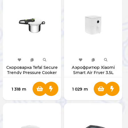
Cкороварка Tefal Secure
Аэрофритюр Xiaomi
Trendy Pressure Cooker
Smart Air Fryer 3.5L
(P2580702)
BHR4849EU
1 318
m
1 029
m