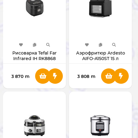
Рисоварка Tefal Far
Аэрофритюр Ardesto
Infrared IH RK8868
AIFO-A150ST 15 л
3 870
m
3 808
m