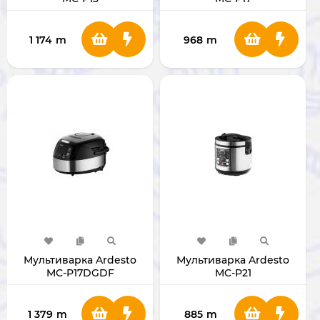
1 174
m
968
m
Мультиварка Ardesto
Мультиварка Ardesto
MC-P17DGDF
MC-P21
1 379
m
885
m