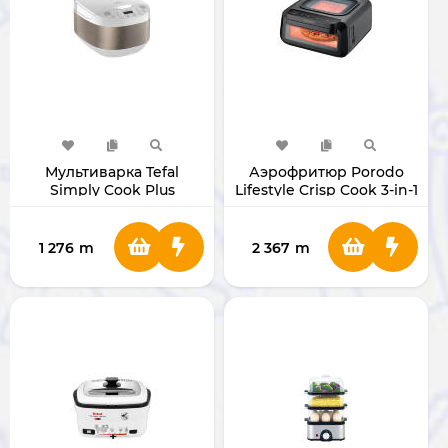
Мультиварка Tefal
Аэрофритюр Porodo
Simply Cook Plus
Lifestyle Crisp Cook 3-in-1
RK622130 4 л
PDLFSTLF30BK
1 276
m
2 367
m