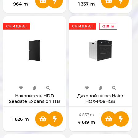
964
m
1 337
m
СКИДКА!
СКИДКА!
-218 m
Накопитель HDD
Духовой шкаф Haier
Seagate Expansion 1TB
HOX-P06HGB
2.5"
4 837
m
1 626
m
4 619
m