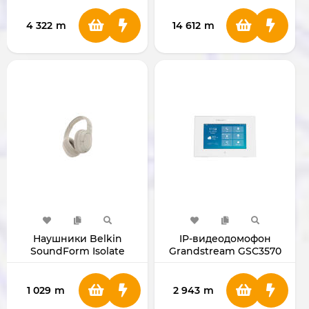
NOx)
4 322
m
14 612
m
Наушники Belkin
IP-видеодомофон
SoundForm Isolate
Grandstream GSC3570
(Sand)
1 029
m
2 943
m