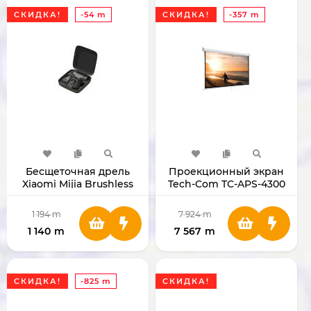
СКИДКА!
-54 m
СКИДКА!
-357 m
Бесщеточная дрель
Проекционный экран
Xiaomi Mijia Brushless
Tech-Com TC-APS-4300
Cordless Drill 2
400x300
BHR08C9CN
1 194
m
7 924
m
1 140
m
7 567
m
СКИДКА!
-825 m
СКИДКА!