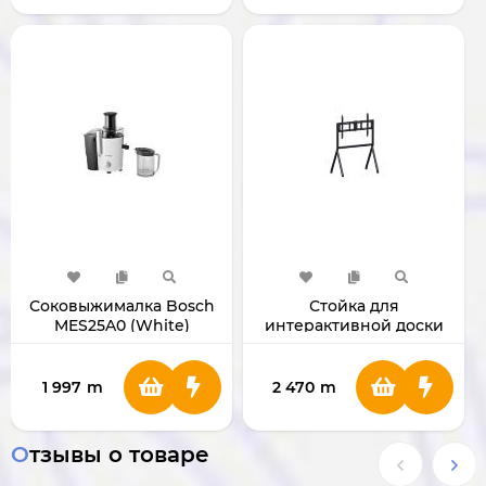
Соковыжималка Bosch
Стойка для
MES25A0 (White)
интерактивной доски
Viewsonic
1 997
m
2 470
m
Отзывы о товаре