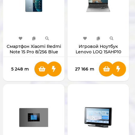
Смартфон Xiaomi Redmi
Игровой Ноутбук
Note 15 Pro 8/256 Blue
Lenovo LOQ 15AHP10
15.6" Ryzen 7 250 RAM
16GB SSD 1TB RTX5060
8GB 83JG000WRK
5 248
m
27 166
m