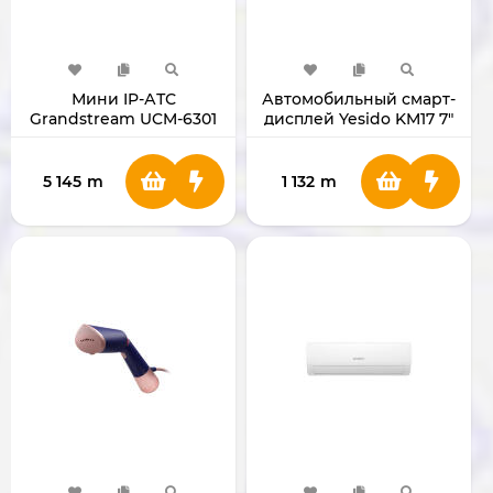
Мини IP-АТС
Автомобильный смарт-
Grandstream UCM-6301
дисплей Yesido KM17 7"
5 145
m
1 132
m