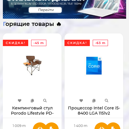
Горящие товары 🔥
СКИДКА!
-45 m
СКИДКА!
-63 m
Кемпинговый стул
Процессор Intel Core i5-
Porodo Lifestyle PD-
8400 LGA 1151v2
LFST137-BR
1 009
m
1 400
m