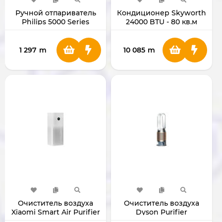
Ручной отпариватель
Кондиционер Skyworth
Philips 5000 Series
24000 BTU - 80 кв.м
STH5030
SMVH24B-5A2A3NB
1 297
m
10 085
m
Очиститель воздуха
Очиститель воздуха
Xiaomi Smart Air Purifier
Dyson Purifier
4 Pro BHR5058EN
Humidify+Cool PH05 (De-