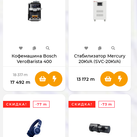
Кофемашина Bosch
Стабилизатор Mercury
VeroBarista 400
20KVA (SVC-20KVA)
TIS65429RW 1500W
18 317
m
13 172
m
17 492
m
СКИДКА!
-77 m
СКИДКА!
-73 m