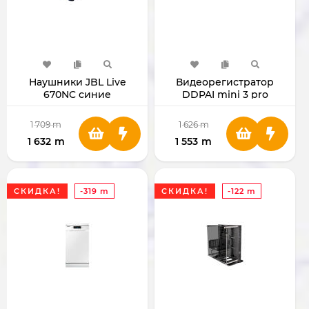
Наушники JBL Live
Видеорегистратор
670NC синие
DDPAI mini 3 pro
1 709
m
1 626
m
1 632
m
1 553
m
СКИДКА!
-319 m
СКИДКА!
-122 m