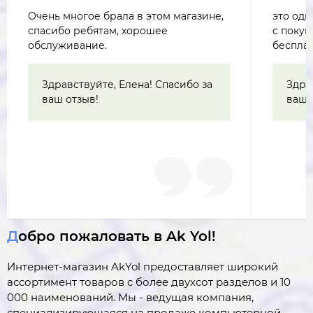
Очень многое брала в этом магазине,
это одн
спасибо ребятам, хорошее
с покуп
обслуживание.
бесплат
Здравствуйте, Елена! Спасибо за
Здра
ваш отзыв!
ваш 
Добро пожаловать в Ak Yol!
Интернет-магазин AkYol предоставляет широкий
ассортимент товаров c более двухсот разделов и 10
000 наименований. Мы - ведущая компания,
специализирующаяся на продаже компьютерной