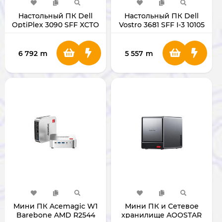
Настольный ПК Dell
Настольный ПК Dell
OptiPlex 3090 SFF XCTO
Vostro 3681 SFF I-3 10105
I-5 10505 RAM 4GB/HDD
RAM 4GB/HDD 1TB
1TB
6 792
m
5 557
m
Мини ПК Acemagic W1
Мини ПК и Сетевое
Barebone AMD R2544
хранилище AOOSTAR