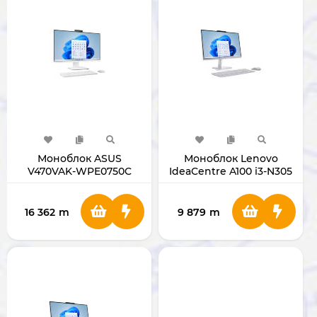
Моноблок ASUS
Моноблок Lenovo
V470VAK-WPE0750C
IdeaCentre A100 i3-N305
ULTRA 5 210H RAM 16GB
RAM 8GB SSD 512GB 24"
SSD 512GB 27" WHITE
CLOUD GRAY
16 362
m
9 879
m