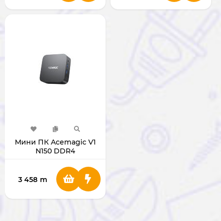
Мини ПК Acemagic V1
N150 DDR4
3 458
m