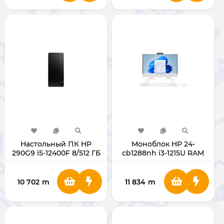
Настольный ПК HP
Моноблок HP 24-
290G9 i5-12400F 8/512 ГБ
cb1288nh i3-1215U RAM
VGA1ГБ
8GB SSD 512GB 27"
WHITE B73TXEA
10 702
m
11 834
m