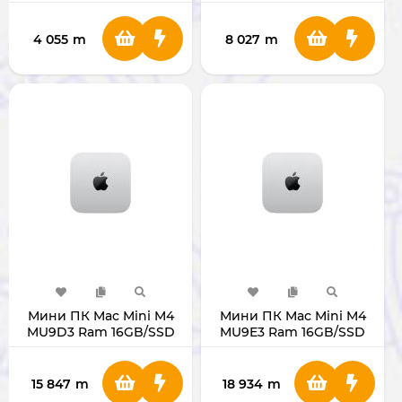
NoRAM NoSSD
WTR Pro AMD Ryzen 7
5825U
4 055
m
8 027
m
Мини ПК Mac Mini M4
Мини ПК Mac Mini M4
MU9D3 Ram 16GB/SSD
MU9E3 Ram 16GB/SSD
256GB Silver
512GB Silver
15 847
m
18 934
m