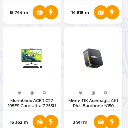
13620H 27" 27IRH9
/RAM 16GB/SSD
8/512GB (LUNA GREY)
512GB/27" Black
15 744
m
14 818
m
Моноблок ACER C27-
Мини ПК Acemagic AK1
195ES Core Ultra 7 255U
Plus Barebone N150
/RAM 16GB/SSD
NoRAM NoSSD
512GB/27" Black
16 362
m
3 911
m