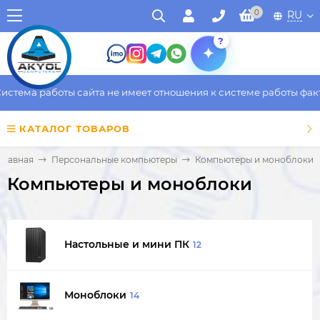
0
RU
?
ма работы сайта не имеет отношения к системе работы фактичес
КАТАЛОГ ТОВАРОВ
Главная
Персональные компьютеры
Компьютеры и моноблоки
Компьютеры и моноблоки
Настольные и мини ПК
12
Моноблоки
14