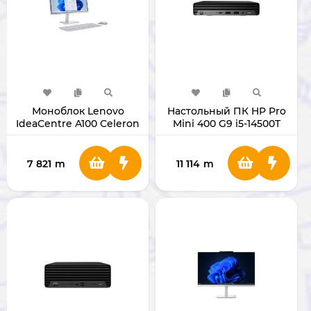
Моноблок Lenovo
Настольный ПК HP Pro
IdeaCentre A100 Celeron
Mini 400 G9 i5-14500T
N100 RAM 8GB SSD
RAM 8/SSD 512 ГБ
512GB 24" CLOUD GRAY
7 821
m
11 114
m