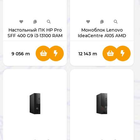
Настольный ПК HP Pro
Моноблок Lenovo
SFF 400 G9 i3-13100 RAM
IdeaCentre A105 AMD
8/SSD 256 ГБ
Ryzen 5 RAM 8GB SSD
512GB 23.8" White
F0JS002NAK
9 056
m
12 143
m