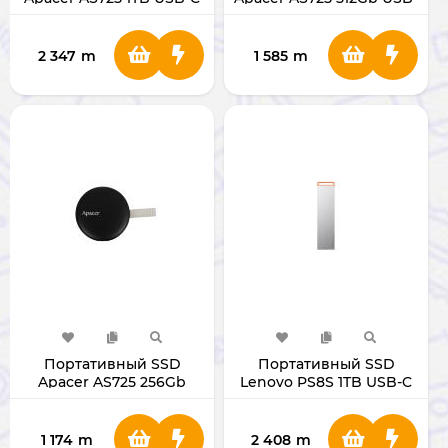
MagSafe BLACK
C MagSafe BLACK
2 347
m
1 585
m
Портативный SSD
Портативный SSD
Apacer AS725 256Gb
Lenovo PS8S 1TB USB-C
USB-C MagSafe BLACK
1 174
m
2 408
m