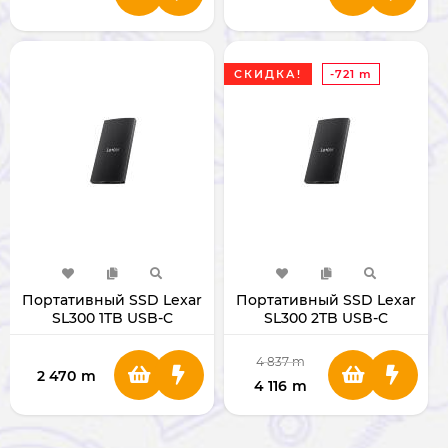
СКИДКА!
-721 m
Портативный SSD Lexar
Портативный SSD Lexar
SL300 1TB USB-C
SL300 2TB USB-C
4 837
m
2 470
m
4 116
m