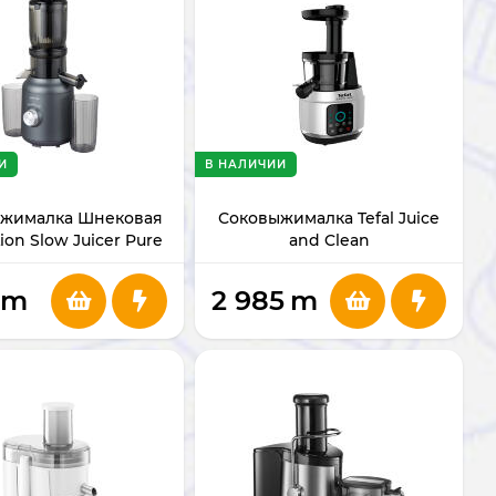
И
В НАЛИЧИИ
жималка Шнековая
Соковыжималка Tefal Juice
ion Slow Juicer Pure
and Clean
Copper
m
2 985
m