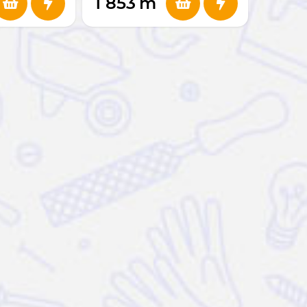
1 853
m