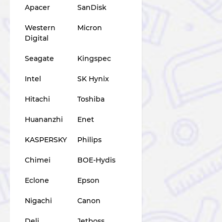
Apacer
SanDisk
Western
Micron
Digital
Seagate
Kingspec
Intel
SK Hynix
Hitachi
Toshiba
Huananzhi
Enet
KASPERSKY
Philips
Chimei
BOE-Hydis
Eclone
Epson
Nigachi
Canon
Deli
Jetboss