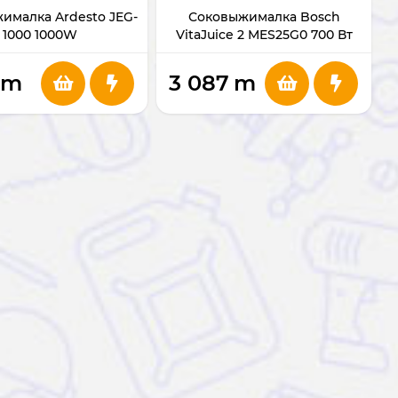
ималка Ardesto JEG-
Соковыжималка Bosch
1000 1000W
VitaJuice 2 MES25G0 700 Вт
m
3 087
m