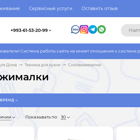
уживание
Сервисные услуги
Оставить отзыв
+993-61-53-20-99
айта не имеет отношения к системе работы фактического магази
для Дома
Техника для кухни
Соковыжималки
ыжималки
БРЕНД
личии
Показывать по:
30