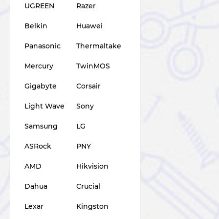
UGREEN
Razer
Belkin
Huawei
Panasonic
Thermaltake
Mercury
TwinMOS
Gigabyte
Corsair
Light Wave
Sony
Samsung
LG
ASRock
PNY
AMD
Hikvision
Dahua
Crucial
Lexar
Kingston