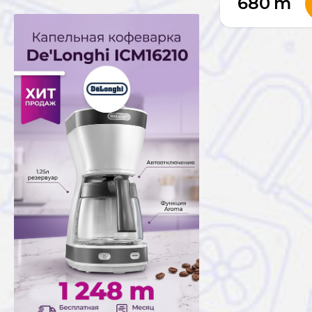
680
m