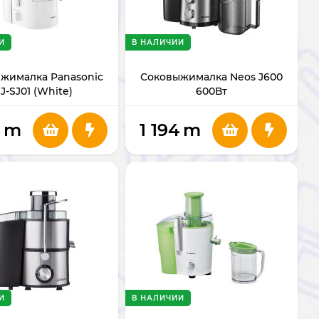
И
В НАЛИЧИИ
жималка Panasonic
Соковыжималка Neos J600
J-SJ01 (White)
600Вт
4
m
1 194
m
И
В НАЛИЧИИ