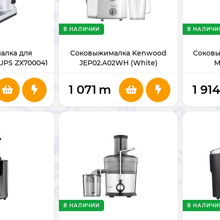
В НАЛИЧИИ
В НАЛИЧИ
алка для
Соковыжималка Kenwood
Соковы
UPS ZX700041
JEP02.A02WH (White)
M
1 071
m
1 91
В НАЛИЧИИ
В НАЛИЧИ