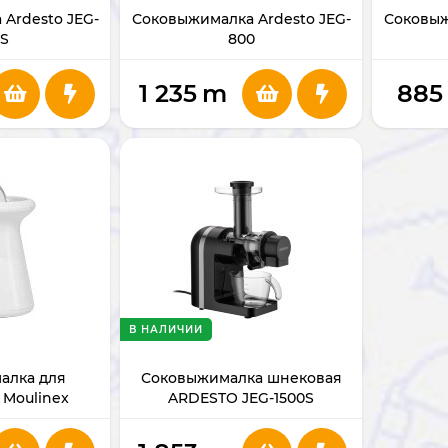
Ardesto JEG-
Соковыжималка Ardesto JEG-
Соковыж
0S
800
1 235
m
885
В НАЛИЧИИ
алка для
Соковыжималка шнековая
 Moulinex
ARDESTO JEG-1500S
PC105131