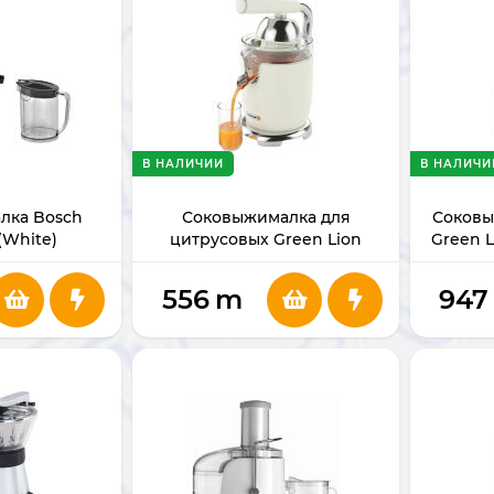
В НАЛИЧИИ
В НАЛИЧИ
лка Bosch
Соковыжималка для
Соковы
(White)
цитрусовых Green Lion
Green L
Vintage Citrus
556
m
947