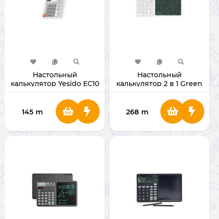
Настольный
Настольный
калькулятор Yesido EC10
калькулятор 2 в 1 Green
Lion CalcWrite Pro
145
m
268
m