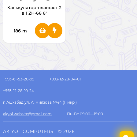
Калькулятор-планшет 2
в 1 ZH-66 6"
186
m
+993-61-53-20-99
+993-12-28-04-01
+993-12-28-10-24
г. Ашхабад ул. А. Ниязова №44 (11 мкр.)
akyol.website@gmail.com
Пн-Вс 09:00—19:00
AK YOL COMPUTERS
© 2026