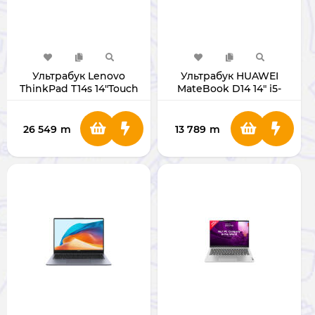
Ультрабук Lenovo
Ультрабук HUAWEI
ThinkPad T14s 14"Touch
MateBook D14 14" i5-
Ultra 7 255U RAM
12450H RAM 8GB/SSD
16GB/SSD 1TB
512GB MDF-WX
21R3000WUS
26 549
m
13 789
m