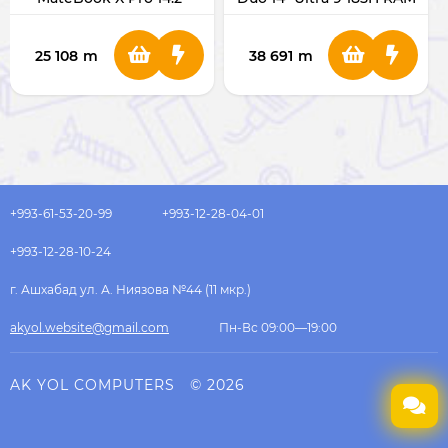
Ultra 7 155H RAM
32GB/SSD 1TB OLED 3K
16GB/SSD 1TB VGHH-WX
UX8406MA Intel Arc
25 108
m
38 691
m
+993-61-53-20-99
+993-12-28-04-01
+993-12-28-10-24
г. Ашхабад ул. А. Ниязова №44 (11 мкр.)
akyol.website@gmail.com
Пн-Вс 09:00—19:00
AK YOL COMPUTERS
© 2026