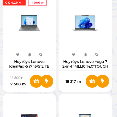
СКИДКА!
-1 000 m
Ноутбук Lenovo
Ноутбук Lenovo Yoga 7
IdeaPad-5 i7 16/512 ГБ
2-in-1 14ILL10 14.0"TOUCH
(Touchscreen)
Ultra 7 256V RAM 16GB
SSD 512GB 83JQ007YRK
18 500
m
18 317
m
17 500
m