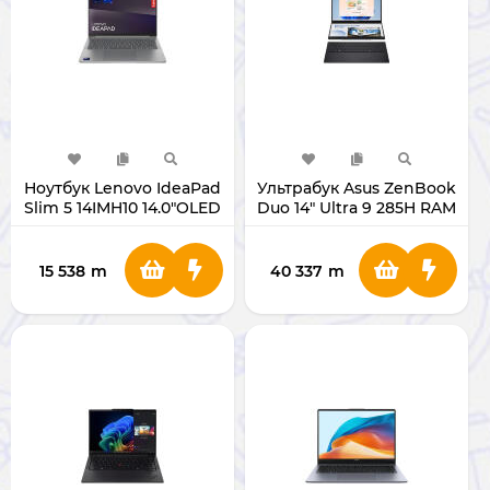
Ноутбук Lenovo IdeaPad
Ультрабук Asus ZenBook
Slim 5 14IMH10 14.0"OLED
Duo 14" Ultra 9 285H RAM
Ultra 5 135H RAM 16GB
32GB/SSD 1TB OLED
SSD 512GB 83V6000FRK
UX8406CA-QL078W
15 538
m
40 337
m