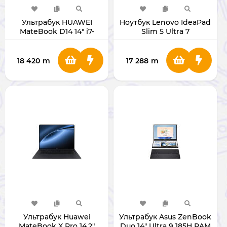
Ультрабук HUAWEI
Ноутбук Lenovo IdeaPad
MateBook D14 14" i7-
Slim 5 Ultra 7
1360P RAM 16GB/SSD 1TB
[83DA002AAX]
MDG-WX
18 420
m
17 288
m
Ультрабук Huawei
Ультрабук Asus ZenBook
MateBook X Pro 14.2"
Duo 14" Ultra 9 185H RAM