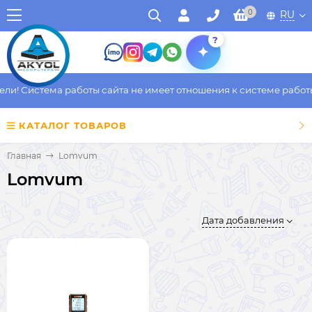
0
RU
?
и! Система работы сайта не имеет отношения к системе работы 
КАТАЛОГ ТОВАРОВ
Главная
Lomvum
Lomvum
Дата добавления