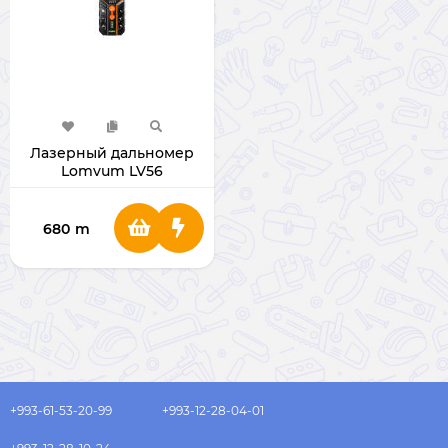
Лазерный дальномер
Lomvum LV56
680
m
+993-61-53-20-99
+993-12-28-04-01