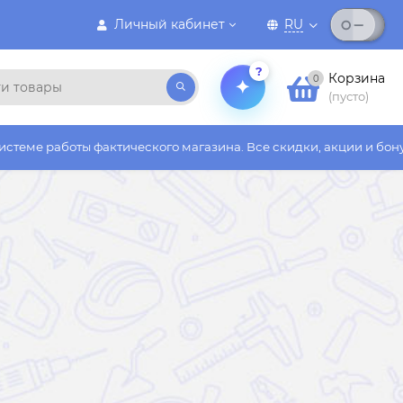
Личный кабинет
RU
?
Корзина
0
(пусто)
фактического магазина. Все скидки, акции и бонусы действуют 