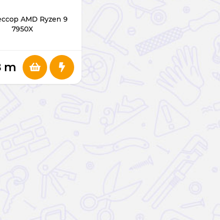
ссор AMD Ryzen 9
7950X
8
m