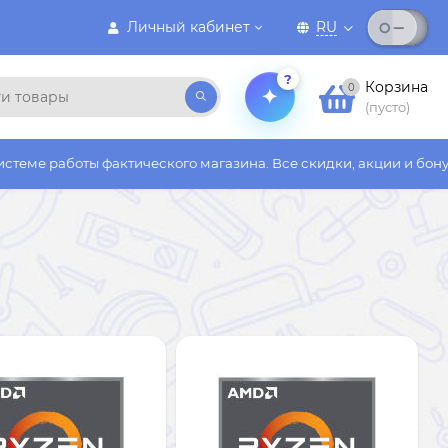
Личный кабинет
RU
?
Корзина
0
(пусто)
 фактического магазина. Все скидки, акции и бонусы действуют