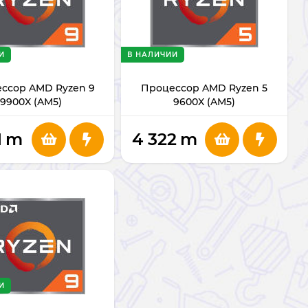
И
В НАЛИЧИИ
ссор AMD Ryzen 9
Процессор AMD Ryzen 5
9900X (AM5)
9600X (AM5)
1
m
4 322
m
И