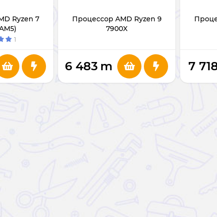
MD Ryzen 7
Процессор AMD Ryzen 9
Проце
(AM5)
7900X
1
6 483
m
7 71