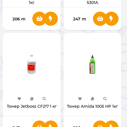
1кг
5301A
206
m
247
m
Тонер Jetboss CF217 1 кг
Тонер Amida 1005 HP 1кг