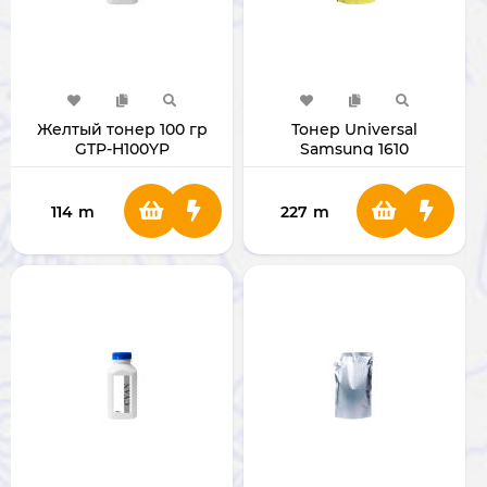
Желтый тонер 100 гр
Тонер Universal
GTP-H100YP
Samsung 1610
114
m
227
m