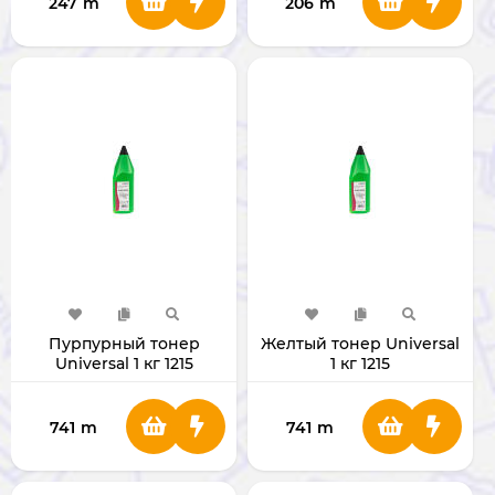
247
m
206
m
Пурпурный тонер
Желтый тонер Universal
Universal 1 кг 1215
1 кг 1215
741
m
741
m