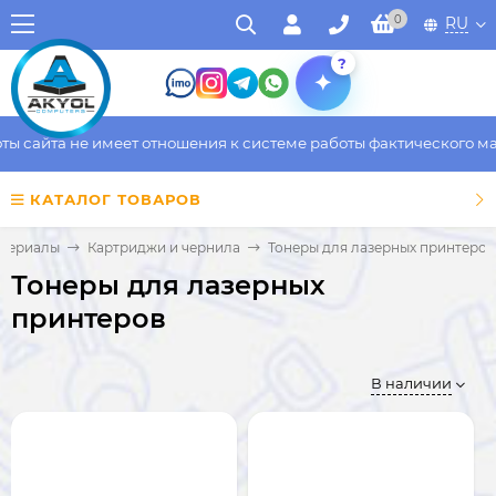
0
RU
?
сайта не имеет отношения к системе работы фактического магаз
КАТАЛОГ ТОВАРОВ
атериалы
Картриджи и чернила
Тонеры для лазерных принтеров
Тонеры для лазерных
принтеров
В наличии