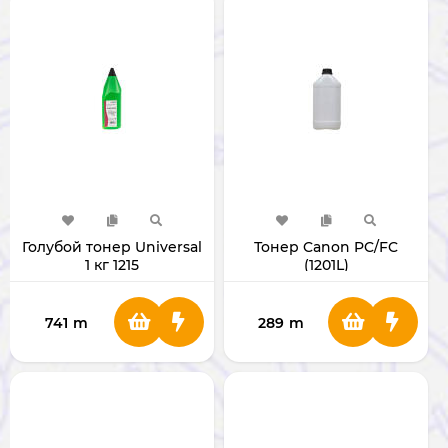
Голубой тонер Universal
Тонер Canon PC/FC
1 кг 1215
(1201L)
741
m
289
m