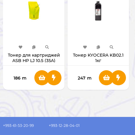
Тонер для картриджей
Тонер KYOCERA KB02.1
ASB HP LJ 10.5 (35A)
1кг
Adatoner (1 кг)
186
m
247
m
+993-61-53-20-99
+993-12-28-04-01