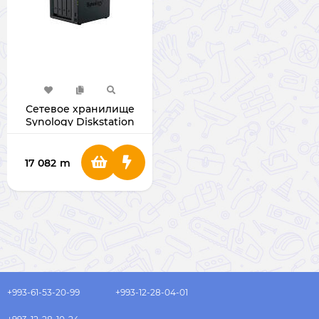
Сетевое хранилище
Synology Diskstation
DS925+
17 082
m
+993-61-53-20-99
+993-12-28-04-01