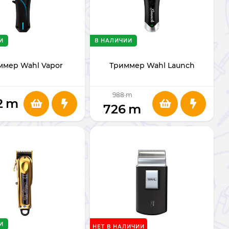
И
В НАЛИЧИИ
ммер Wahl Vapor
Триммер Wahl Launch
988
m
2
m
726
m
И
НЕТ В НАЛИЧИИ