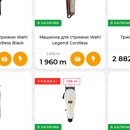
В НАЛИЧИИ
В НАЛИЧИ
трижки Wahl
Машинка для стрижки Wahl
Три
rdless Black
Legend Cordless
2 676
m
2 88
1 960
m
СКИДКА!
-159 m
В НАЛИЧИИ
В НАЛИЧИ