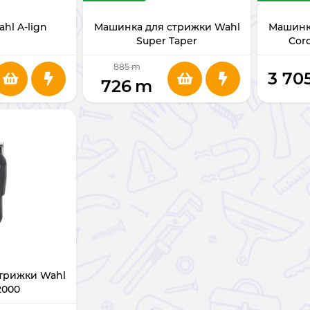
hl A-lign
Машинка для стрижки Wahl
Машинк
Super Taper
Cord
885
m
3 70
726
m
трижки Wahl
2000