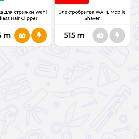
а для стрижки Wahl
Электробритва WAHL Mobile
less Hair Clipper
Shaver
5
m
515
m