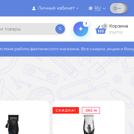
Личный кабинет
RU
?
Корзина
0
(пусто)
ты фактического магазина. Все скидки, акции и бонусы действу
СКИДКА!
-262 m