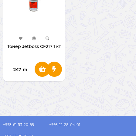
Тонер Jetboss CF217 1 кг
247
m
+993-61-53-20-99
+993-12-28-04-01