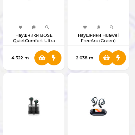
Наушники BOSE
Наушники Huawei
QuietComfort Ultra
FreeArc (Green)
Earbuds (Black)
4 322
m
2 038
m