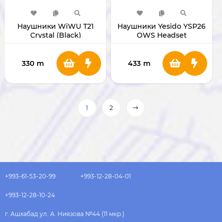
Наушники WiWU T21
Наушники Yesido YSP26
Crystal (Black)
OWS Headset
330
m
433
m
1
2
+993-61-53-20-99
+993-12-28-04-01
+993-12-28-10-24
г. Ашхабад ул. А. Ниязова №44 (11 мкр.)