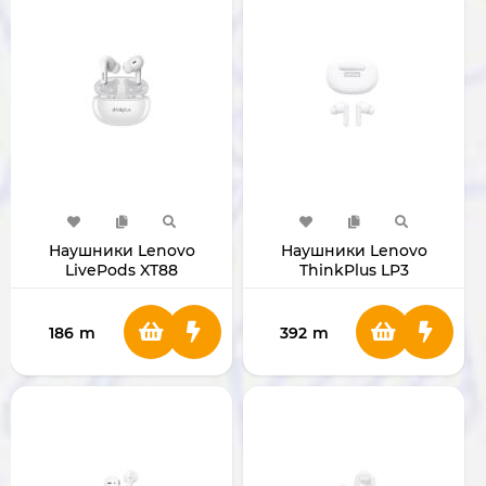
Наушники Lenovo
Наушники Lenovo
LivePods XT88
ThinkPlus LP3
186
m
392
m