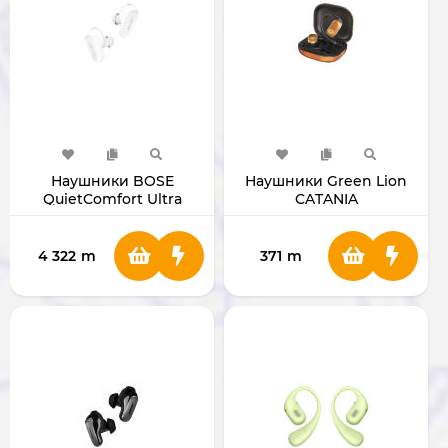
Наушники BOSE
Наушники Green Lion
QuietComfort Ultra
CATANIA
Earbuds (White)
4 322
m
371
m