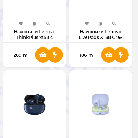
Наушники Lenovo
Наушники Lenovo
ThinkPlus xt58 с
LivePods XT88 Gray
дисплеем
289
m
186
m