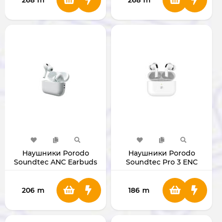
268
m
268
m
Наушники Porodo
Наушники Porodo
Soundtec ANC Earbuds
Soundtec Pro 3 ENC
Pro 2 PDSTWLEP056WH
PD8001WH
206
m
186
m