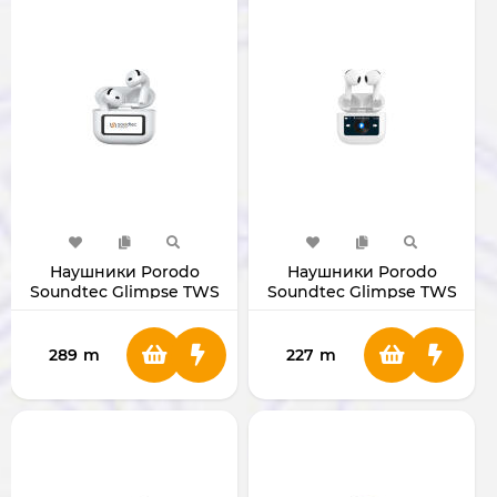
Наушники Porodo
Наушники Porodo
Soundtec Glimpse TWS
Soundtec Glimpse TWS
PD-STWLEP040-WH
ANC PD-STWLEP039-WH
289
m
227
m