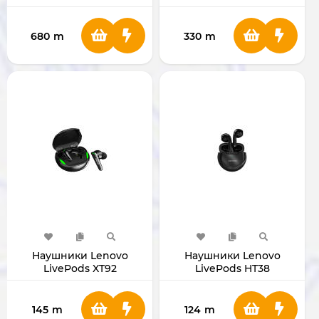
680
m
330
m
Наушники Lenovo
Наушники Lenovo
LivePods XT92
LivePods HT38
145
m
124
m