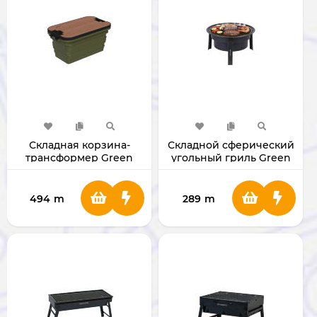
Складная корзина-
Складной сферический
трансформер Green
угольный гриль Green
Lion Folding Basket
Lion Sphere
[GNFLBSKTBLGN]
[GNSPBBQ2STBK]
494
m
289
m