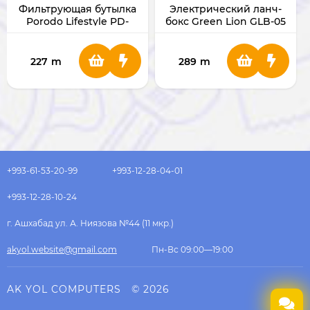
Фильтрующая бутылка
Электрический ланч-
Porodo Lifestyle PD-
бокс Green Lion GLB-05
LFST079-BK
Electric Lunchbox
227
m
289
m
+993-61-53-20-99
+993-12-28-04-01
+993-12-28-10-24
г. Ашхабад ул. А. Ниязова №44 (11 мкр.)
akyol.website@gmail.com
Пн-Вс 09:00—19:00
AK YOL COMPUTERS
© 2026