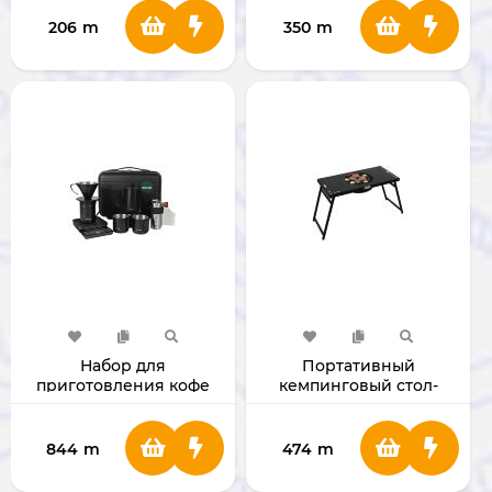
[GNMBBQ5N1WD]
206
m
350
m
Набор для
Портативный
приготовления кофе
кемпинговый стол-
Green Lion V-60 Pro 7-в-1
гриль Green Lion BBQ
GNV60CMSPRBK
Table Black
[GNPOBBQTBK]
844
m
474
m