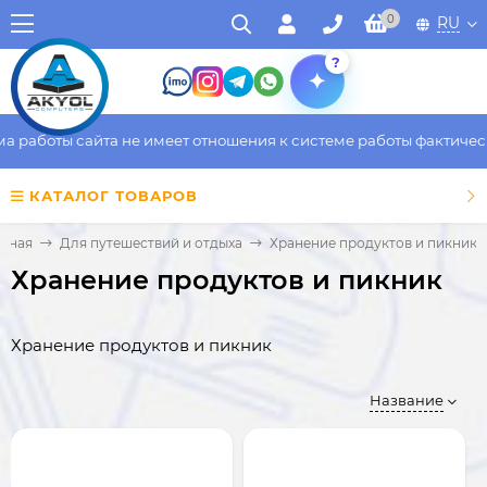
0
RU
?
боты сайта не имеет отношения к системе работы фактического 
КАТАЛОГ ТОВАРОВ
авная
Для путешествий и отдыха
Хранение продуктов и пикник
Хранение продуктов и пикник
Хранение продуктов и пикник
Название