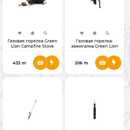
Газовая горелка Green
Газовая горелка-
Lion Campfire Stove
зажигалка Green Lion
3500W [GNCPFRSTVBK]
Fire Flame Black
[GNFIRFLMEXBK]
433
m
206
m