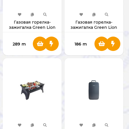
Газовая горелка-
Газовая горелка-
зажигалка Green Lion
зажигалка Green Lion
Flame Torch
Storm X Black
[GNFLTRCGAS]
[GNSTLIGHXBK]
289
m
186
m