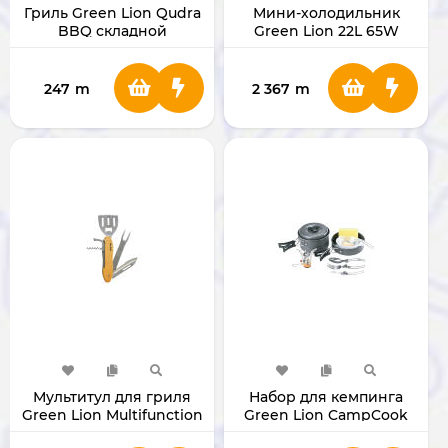
Гриль Green Lion Qudra
Мини-холодильник
BBQ складной
Green Lion 22L 65W
GNREFG22LBK
247
m
2 367
m
Мультитул для гриля
Набор для кемпинга
Green Lion Multifunction
Green Lion CampCook
5-в-1 BBQ
10-in-1 [GNCPCKSTVBK]