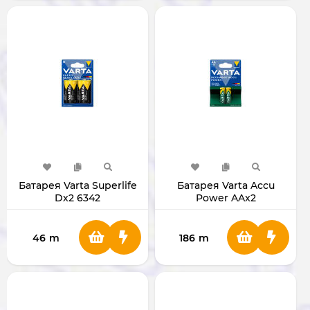
Батарея Varta Superlife
Батарея Varta Accu
Dх2 6342
Power AAx2
(перезаряжаемая) 654
46
m
186
m