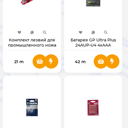
Комплект лезвий для
Батарея GP Ultra Plus
промышленного ножа
24AUP-U4 4xAAA
Ronix RH-3090
GP24AUP-U4
21
m
42
m