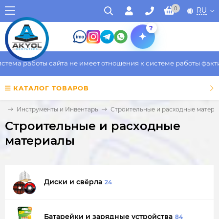
0
RU
?
 работы сайта не имеет отношения к системе работы фактическо
КАТАЛОГ ТОВАРОВ
ая
Инструменты и Инвентарь
Строительные и расходные матер
Строительные и расходные
материалы
Диски и свёрла
24
Батарейки и зарядные устройства
84