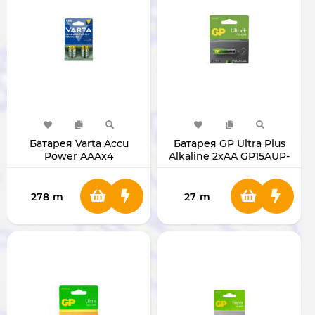
Батарея Varta Accu
Батарея GP Ultra Plus
Power AAAx4
Alkaline 2xAA GP15AUP-
(перезаряжаемая) 616
2UE2
278
m
27
m