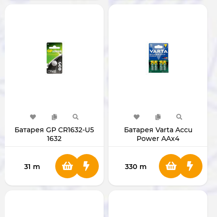
Батарея GP CR1632-U5
Батарея Varta Accu
1632
Power AAx4
(перезаряжаемая) 692
31
m
330
m