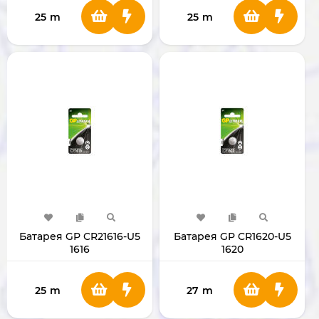
25
m
25
m
Батарея GP CR21616-U5
Батарея GP CR1620-U5
1616
1620
25
m
27
m