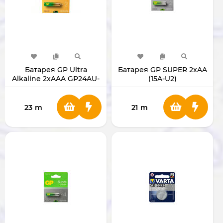
Батарея GP Ultra
Батарея GP SUPER 2xAA
Alkaline 2xAAA GP24AU-
(15A-U2)
2UE2
23
m
21
m