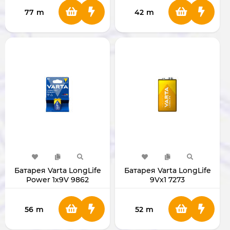
77
m
42
m
Батарея Varta LongLife
Батарея Varta LongLife
Power 1х9V 9862
9Vх1 7273
56
m
52
m