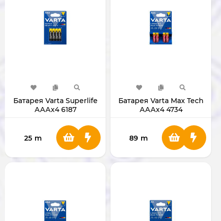
Батарея Varta Superlife
Батарея Varta Max Tech
АААх4 6187
АААх4 4734
25
m
89
m