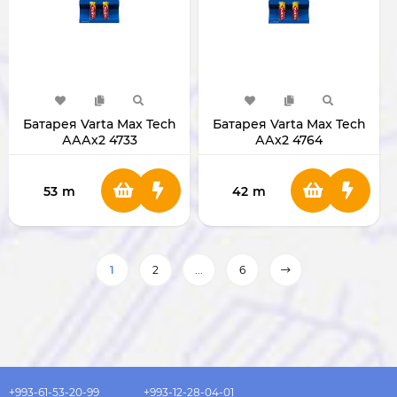
Батарея Varta Max Tech
Батарея Varta Max Tech
АААх2 4733
ААх2 4764
53
m
42
m
1
2
...
6
+993-61-53-20-99
+993-12-28-04-01