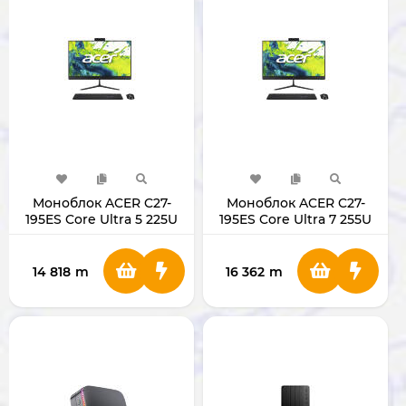
Моноблок ACER C27-
Моноблок ACER C27-
195ES Core Ultra 5 225U
195ES Core Ultra 7 255U
/RAM 16GB/SSD
/RAM 16GB/SSD
512GB/27" Black
512GB/27" Black
14 818
m
16 362
m