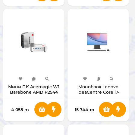
Мини ПК Acemagic W1
Моноблок Lenovo
Barebone AMD R2544
IdeaCentre Core i7-
NoRAM NoSSD
13620H 27" 27IRH9
8/512GB (LUNA GREY)
4 055
m
15 744
m