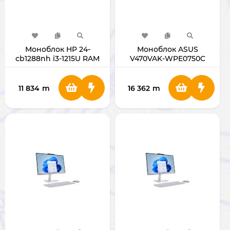
Моноблок HP 24-
Моноблок ASUS
cb1288nh i3-1215U RAM
V470VAK-WPE0750C
8GB SSD 512GB 27"
ULTRA 5 210H RAM 16GB
WHITE B73TXEA
SSD 512GB 27" WHITE
11 834
m
16 362
m