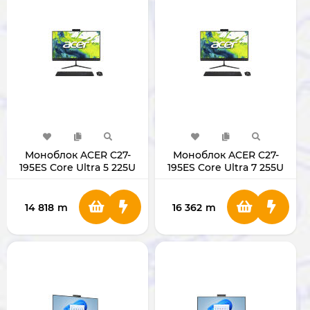
Моноблок ACER C27-
Моноблок ACER C27-
195ES Core Ultra 5 225U
195ES Core Ultra 7 255U
/RAM 16GB/SSD
/RAM 16GB/SSD
512GB/27" Black
512GB/27" Black
14 818
m
16 362
m