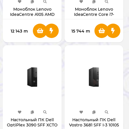
Моноблок Lenovo
Моноблок Lenovo
IdeaCentre A105 AMD
IdeaCentre Core i7-
Ryzen 5 RAM 8GB SSD
13620H 27" 27IRH9
512GB 23.8" White
8/512GB (LUNA GREY)
F0JS002NAK
12 143
m
15 744
m
Настольный ПК Dell
Настольный ПК Dell
OptiPlex 3090 SFF XCTO
Vostro 3681 SFF I-3 10105