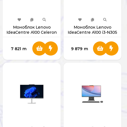
Моноблок Lenovo
Моноблок Lenovo
IdeaCentre A100 Celeron
IdeaCentre A100 i3-N305
N100 RAM 8GB SSD
RAM 8GB SSD 512GB 24"
512GB 24" CLOUD GRAY
CLOUD GRAY
7 821
m
9 879
m