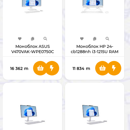
Моноблок ASUS
Моноблок HP 24-
V470VAK-WPE0750C
cb1288nh i3-1215U RAM
ULTRA 5 210H RAM 16GB
8GB SSD 512GB 27"
SSD 512GB 27" WHITE
WHITE B73TXEA
16 362
m
11 834
m