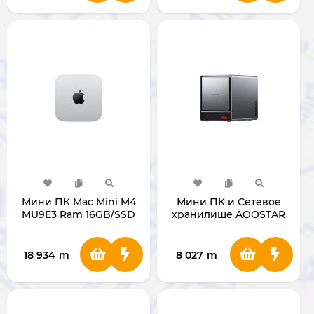
Мини ПК Mac Mini M4
Мини ПК и Сетевое
MU9E3 Ram 16GB/SSD
хранилище AOOSTAR
512GB Silver
WTR Pro AMD Ryzen 7
5825U
18 934
m
8 027
m