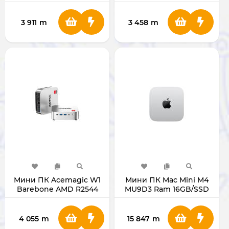
NoRAM NoSSD
3 911
m
3 458
m
Мини ПК Acemagic W1
Мини ПК Mac Mini M4
Barebone AMD R2544
MU9D3 Ram 16GB/SSD
NoRAM NoSSD
256GB Silver
4 055
m
15 847
m