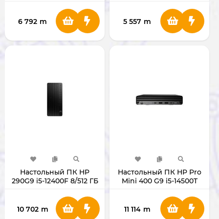
I-5 10505 RAM 4GB/HDD
RAM 4GB/HDD 1TB
1TB
6 792
m
5 557
m
Настольный ПК HP
Настольный ПК HP Pro
290G9 i5-12400F 8/512 ГБ
Mini 400 G9 i5-14500T
VGA1ГБ
RAM 8/SSD 512 ГБ
10 702
m
11 114
m