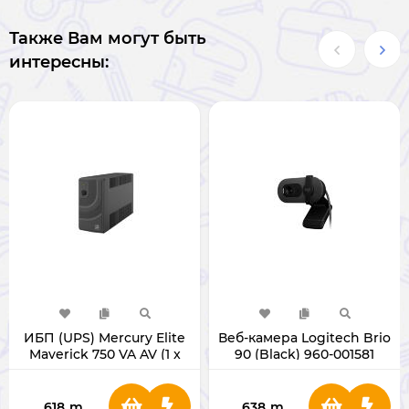
Также Вам могут быть
интересны:
ИБП (UPS) Mercury Elite
Веб-камера Logitech Brio
Maverick 750 VA AV (1 x
90 (Black) 960-001581
12v 7ah)
618
m
638
m