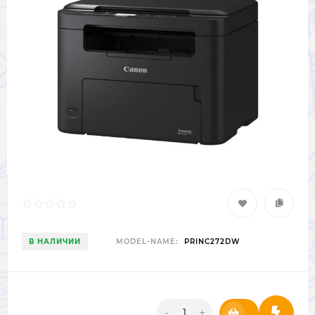
В НАЛИЧИИ
MODEL-NAME:
PRINC272DW
-
+