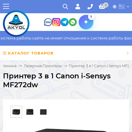
0
RU
?
тема работы сайта не имеет отношения к системе работы фактич
КАТАЛОГ ТОВАРОВ
 техника
Лазерные Принтеры
Принтер 3 в 1 Canon i-Sensys MF2
Принтер 3 в 1 Canon i-Sensys
MF272dw