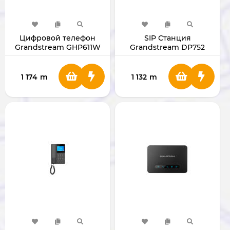
Цифровой телефон
SIP Станция
Grandstream GHP611W
Grandstream DP752
GHP611W
1 174
m
1 132
m