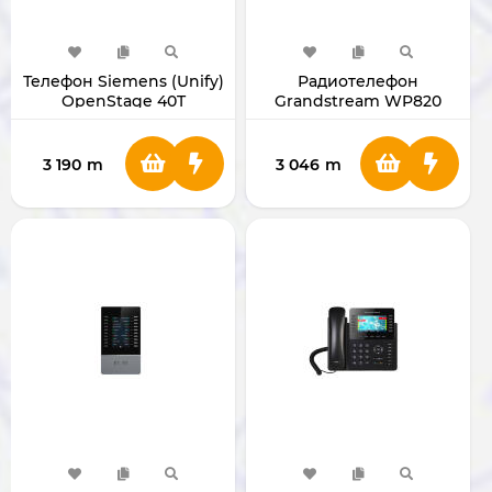
Телефон Siemens (Unify)
Радиотелефон
OpenStage 40T
Grandstream WP820
WP-820
3 190
m
3 046
m