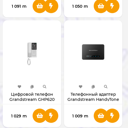
1 091
m
1 050
m
Цифровой телефон
Телефонный адаптер
Grandstream GHP620
Grandstream HandyTone
GHP620
812 HT812
1 029
m
1 009
m