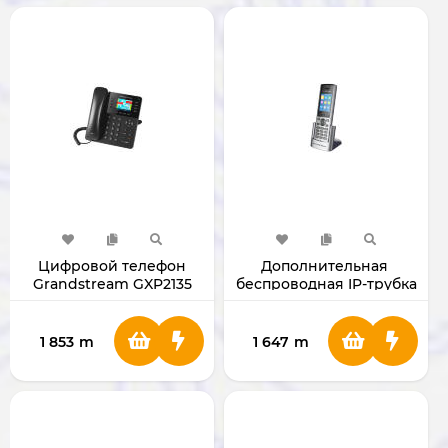
Цифровой телефон
Дополнительная ​
Grandstream GXP2135
беспроводная IP-трубка
Grandstream DP730
1 853
m
1 647
m