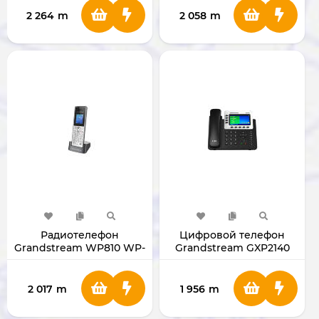
2 264
m
2 058
m
Радиотелефон
Цифровой телефон
Grandstream WP810 WP-
Grandstream GXP2140
810
2 017
m
1 956
m