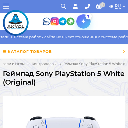
0
RU
?
и! Система работы сайта не имеет отношения к системе работы 
КАТАЛОГ ТОВАРОВ
нсоли и Игры
Контроллеры
Геймпад Sony PlayStation 5 White (Or
Геймпад Sony PlayStation 5 White
(Original)