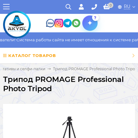
0
RU
?
тели! Система работы сайта не имеет отношения к системе рабо
КАТАЛОГ ТОВАРОВ
Штативы и селфи-палки
Трипод PROMAGE Professional Photo Tripod
Трипод PROMAGE Professional
Photo Tripod