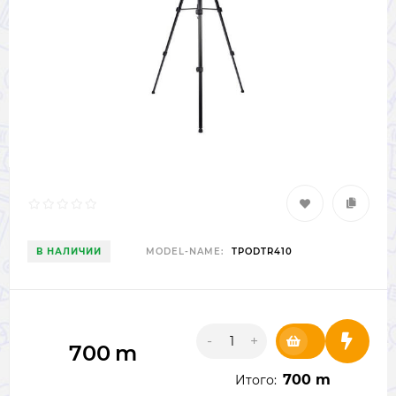
В НАЛИЧИИ
MODEL-NAME:
TPODTR410
-
+
700
m
700 m
Итого: