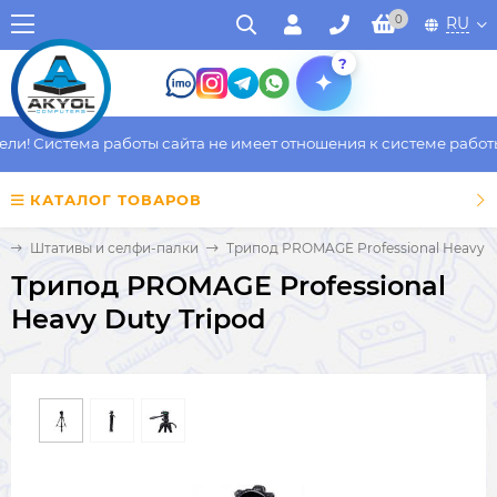
0
RU
?
и! Система работы сайта не имеет отношения к системе работы 
КАТАЛОГ ТОВАРОВ
в
Штативы и селфи-палки
Трипод PROMAGE Professional Heavy D
Трипод PROMAGE Professional
Heavy Duty Tripod