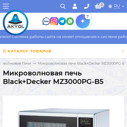
0
RU
?
ли! Система работы сайта не имеет отношения к системе работы
КАТАЛОГ ТОВАРОВ
роволновые Печи
Микроволновая печь Black+Decker MZ3000PG-B5
Микроволновая печь
Black+Decker MZ3000PG-B5