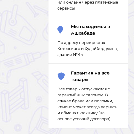
или онлайн через платежные
сервисы
Мы находимся в
Ашхабаде
По адресу перекресток
Котовского и Худайбердыева,
здание №44
Гарантия на все
товары
Все товары отпускаются с
гарантийным талоном. В
случае брака или поломки,
клиент может всегда вернуть
и обменять технику (на
основе условий договора)