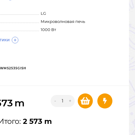
LG
Микроволновая печь
1000 Вт
СТИКИ
WMS2535GISH
573
m
-
+
Итого:
2 573 m