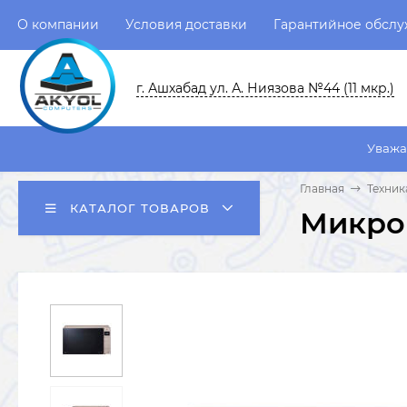
О компании
Условия доставки
Гарантийное обсл
г. Ашхабад ул. А. Ниязова №44 (11 мкр.)
Уважаемые пользова
Главная
Техник
КАТАЛОГ ТОВАРОВ
Микро