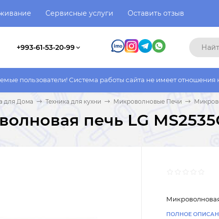
уживание
Сервисные услуги
Оставить отзыв
+993-61-53-20-99
тели! Система работы сайта не имеет отношения к системе рабо
а для Дома
Техника для кухни
Микроволновые Печи
Микрово
волновая печь LG MS2535
Микроволновая
ПОЛНОЕ ОПИСАН