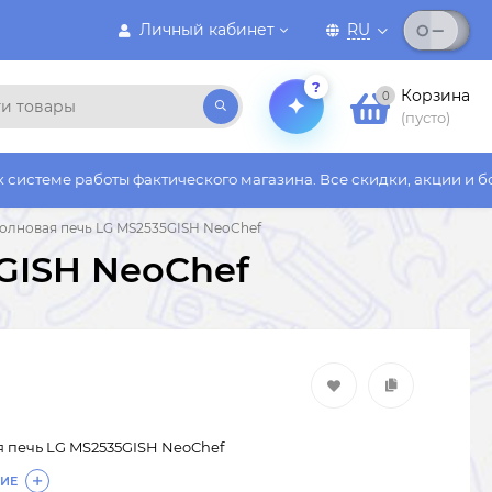
Личный кабинет
RU
?
Корзина
0
(пусто)
ты фактического магазина. Все скидки, акции и бонусы действу
лновая печь LG MS2535GISH NeoChef
GISH NeoChef
 печь LG MS2535GISH NeoChef
ИЕ