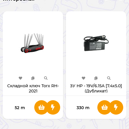
Складной ключ Torx RH-
ЗУ HP - 19V/6.15A [7.4x5.0]
2021
(Дубликат)
52
m
330
m