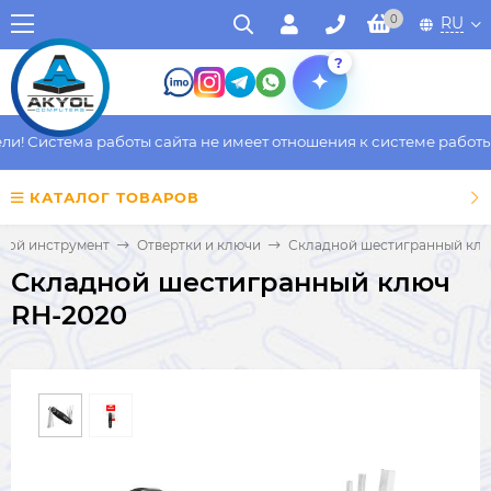
0
RU
?
 Система работы сайта не имеет отношения к системе работы фа
КАТАЛОГ ТОВАРОВ
ной инструмент
Отвертки и ключи
Складной шестигранный клю
Складной шестигранный ключ
RH-2020