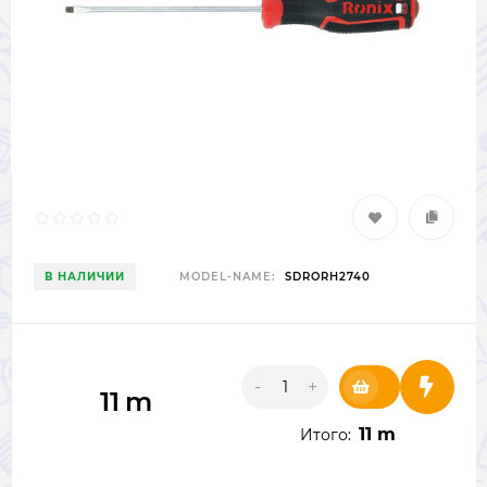
В НАЛИЧИИ
MODEL-NAME:
SDRORH2740
-
+
11
m
11 m
Итого: