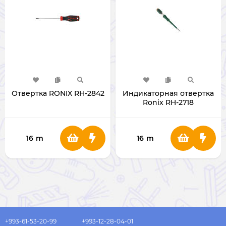
Отвертка RONIX RH-2842
Индикаторная отвертка
Ronix RH-2718
16
m
16
m
+993-61-53-20-99
+993-12-28-04-01