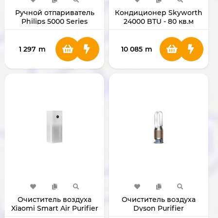
Ручной отпариватель
Кондиционер Skyworth
Philips 5000 Series
24000 BTU - 80 кв.м
STH5030
SMVH24B-5A2A3NB
1 297
m
10 085
m
Очиститель воздуха
Очиститель воздуха
Xiaomi Smart Air Purifier
Dyson Purifier
4 Pro BHR5058EN
Humidify+Cool PH05 (De-