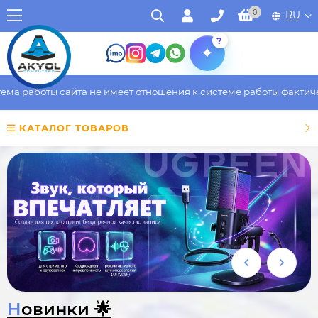
0
RU
?
ы сайта не имеет отношения к системе работы фактического маг
КАТАЛОГ ТОВАРОВ
Новинки 🌟