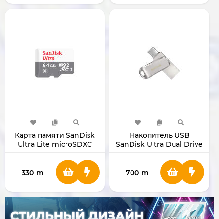
Карта памяти SanDisk
Накопитель USB
Ultra Lite microSDXC
SanDisk Ultra Dual Drive
128GB SDSQUNR
Luxe 256GB
330
m
700
m