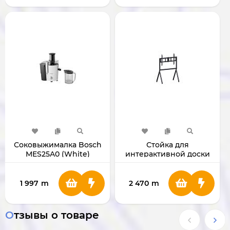
Соковыжималка Bosch
Стойка для
MES25A0 (White)
интерактивной доски
Viewsonic
1 997
m
2 470
m
Отзывы о товаре