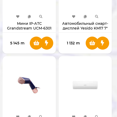
Мини IP-АТС
Автомобильный смарт-
Grandstream UCM-6301
дисплей Yesido KM17 7"
5 145
m
1 132
m