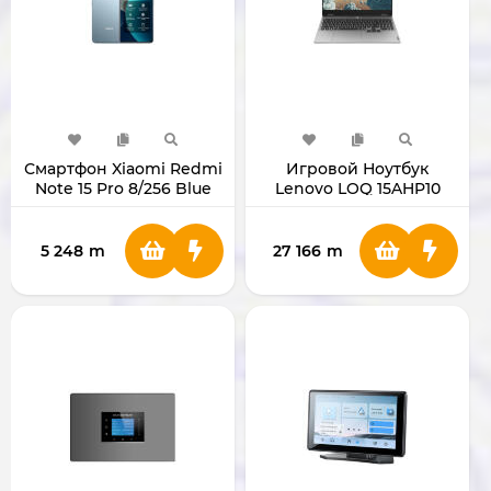
Смартфон Xiaomi Redmi
Игровой Ноутбук
Note 15 Pro 8/256 Blue
Lenovo LOQ 15AHP10
15.6" Ryzen 7 250 RAM
16GB SSD 1TB RTX5060
8GB 83JG000WRK
5 248
m
27 166
m