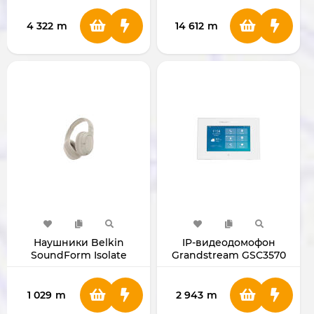
NOx)
4 322
m
14 612
m
Наушники Belkin
IP-видеодомофон
SoundForm Isolate
Grandstream GSC3570
(Sand)
1 029
m
2 943
m