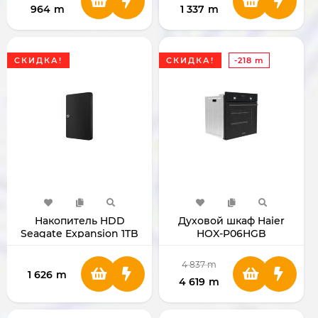
964
m
1 337
m
СКИДКА!
СКИДКА!
-218 m
Накопитель HDD
Духовой шкаф Haier
Seagate Expansion 1TB
HOX-P06HGB
2.5"
4 837
m
1 626
m
4 619
m