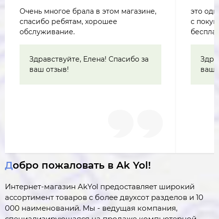
Очень многое брала в этом магазине,
это одн
спасибо ребятам, хорошее
с покуп
обслуживание.
бесплат
Здравствуйте, Елена! Спасибо за
Здра
ваш отзыв!
ваш 
Добро пожаловать в Ak Yol!
Интернет-магазин AkYol предоставляет широкий
ассортимент товаров c более двухсот разделов и 10
000 наименований. Мы - ведущая компания,
специализирующаяся на продаже компьютерной