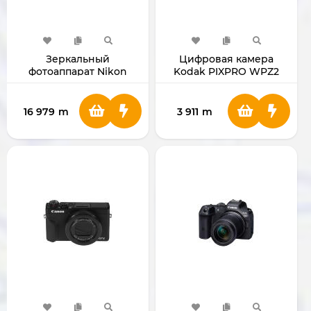
Зеркальный
Цифровая камера
фотоаппарат Nikon
Kodak PIXPRO WPZ2
D7500 с объективом 18-
140mm
16 979
m
3 911
m