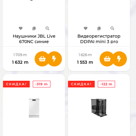
Наушники JBL Live
Видеорегистратор
670NC синие
DDPAI mini 3 pro
1 709
m
1 626
m
1 632
m
1 553
m
СКИДКА!
-319 m
СКИДКА!
-122 m