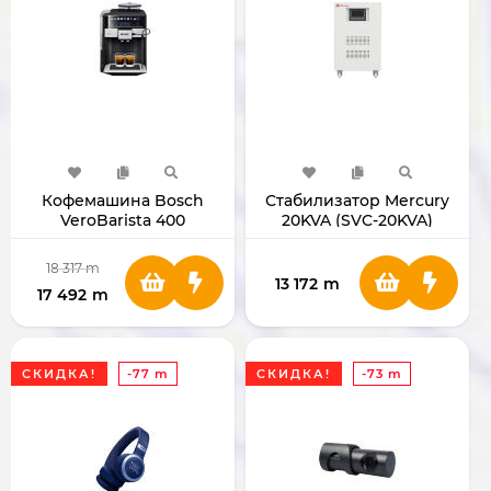
Кофемашина Bosch
Стабилизатор Mercury
VeroBarista 400
20KVA (SVC-20KVA)
TIS65429RW 1500W
18 317
m
13 172
m
17 492
m
СКИДКА!
-77 m
СКИДКА!
-73 m