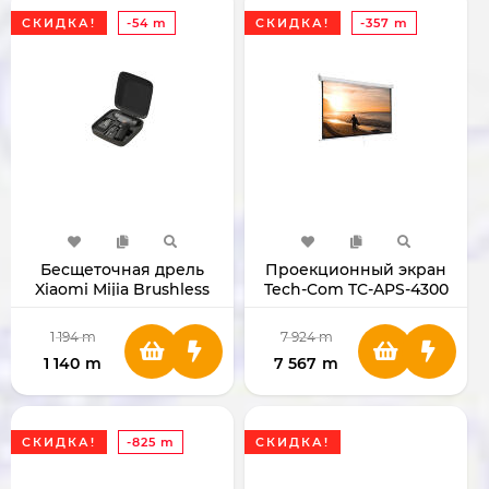
СКИДКА!
-54 m
СКИДКА!
-357 m
Бесщеточная дрель
Проекционный экран
Xiaomi Mijia Brushless
Tech-Com TC-APS-4300
Cordless Drill 2
400x300
BHR08C9CN
1 194
m
7 924
m
1 140
m
7 567
m
СКИДКА!
-825 m
СКИДКА!