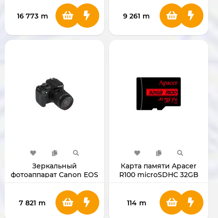
45mm
45mm
16 773
m
9 261
m
Зеркальный
Карта памяти Apacer
фотоаппарат Canon EOS
R100 microSDHC 32GB
2000D Kit 18-55mm DC
Class 10
черный
7 821
m
114
m