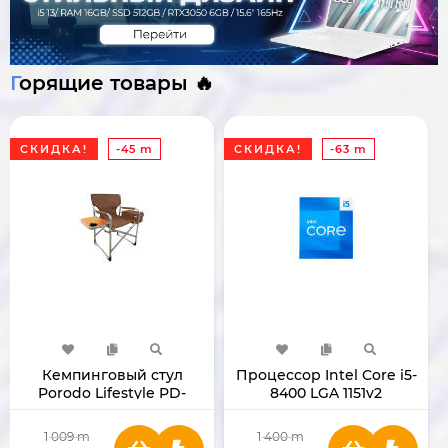
Горящие товары 🔥
СКИДКА!
-45 m
СКИДКА!
-63 m
Кемпинговый стул
Процессор Intel Core i5-
Porodo Lifestyle PD-
8400 LGA 1151v2
LFST137-BR
1 009
m
1 400
m